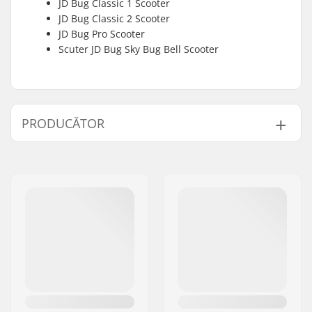
JD Bug Classic 1 Scooter
JD Bug Classic 2 Scooter
JD Bug Pro Scooter
Scuter JD Bug Sky Bug Bell Scooter
PRODUCĂTOR
Nume:
Centrano ApS
Adresa:
Omega 6
Codul poștal:
8382
Oraș/Localitate:
Hinnerup
Țara:
Danemarca