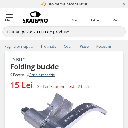
×
365 de zile pentru retur
4.8 a 5
Meniu
Cont
Salvat
Coș
Pagină principală
Trotinete
Copii
Piese
Accesorii
JD BUG
Folding buckle
0 Recenzii //
Scrie o recenzie
15 Lei
39 Lei
Economisește
24 Lei