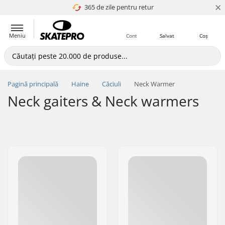
×
365 de zile pentru retur
4.8 a 5
Meniu
Cont
Salvat
Coș
Pagină principală
Haine
Căciuli
Neck Warmer
Neck gaiters & Neck warmers