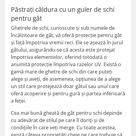
Păstrați căldura cu un guler de schi
pentru gât
Ghetrele de schi, cunoscute și sub numele de
încălzitoare de gât, vă oferă protecție pentru gât
și față împotriva vremii reci. Ele se așează în jurul
gâtului, asigurându-se că acesta este protejat
împotriva elementelor, oferind totodată o
anumită protecție împotriva razelor UV. Există o
gamă mare de ghetre de schi din care puteți
alege și aveți, de asemenea, opțiunea de a alege
un stil care protejează doar gâtul sau unul care
oferă acoperire și pentru gură și partea inferioară
a feței.
Cea mai bună gheată de gât pentru schi depinde
cu adevărat de stilul pe care îl doriți și de
condițiile în care veți merge. Cu toate acestea,
există câteva proprietăți cheie pe care trebuie să