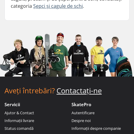
categoria
Șepci și cagule de schi
.
Aveți întrebări?
Contactați-ne
Servicii
SkatePro
Ajutor & Contact
Autentificare
Informații livrare
Despre noi
Status comandă
Informații despre companie