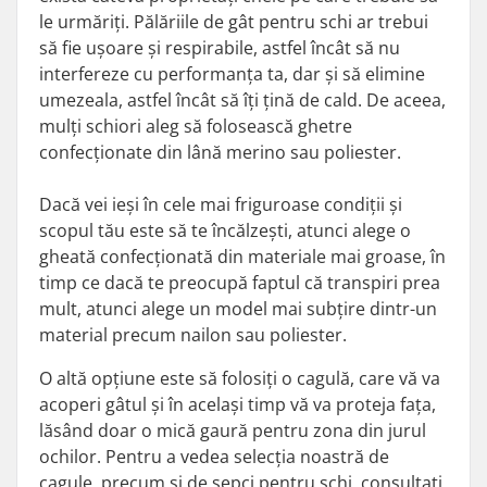
le urmăriți. Pălăriile de gât pentru schi ar trebui
să fie ușoare și respirabile, astfel încât să nu
interfereze cu performanța ta, dar și să elimine
umezeala, astfel încât să îți țină de cald. De aceea,
mulți schiori aleg să folosească ghetre
confecționate din lână merino sau poliester.
Dacă vei ieși în cele mai friguroase condiții și
scopul tău este să te încălzești, atunci alege o
gheată confecționată din materiale mai groase, în
timp ce dacă te preocupă faptul că transpiri prea
mult, atunci alege un model mai subțire dintr-un
material precum nailon sau poliester.
O altă opțiune este să folosiți o cagulă, care vă va
acoperi gâtul și în același timp vă va proteja fața,
lăsând doar o mică gaură pentru zona din jurul
ochilor. Pentru a vedea selecția noastră de
cagule, precum și de șepci pentru schi, consultați