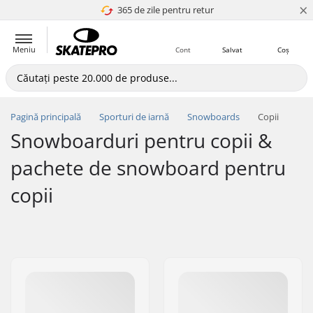
×
365 de zile pentru retur
4.8 a 5
Meniu
Cont
Salvat
Coș
Pagină principală
Sporturi de iarnă
Snowboards
Copii
Snowboarduri pentru copii &
pachete de snowboard pentru
copii