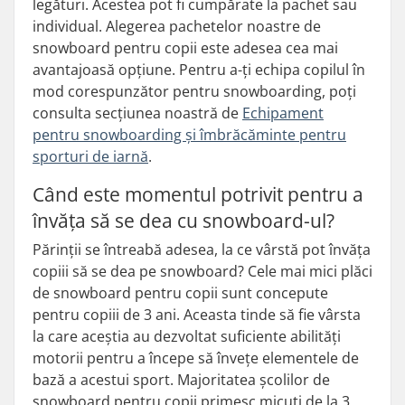
legături. Acestea pot fi cumpărate la pachet sau
individual. Alegerea pachetelor noastre de
snowboard pentru copii este adesea cea mai
avantajoasă opțiune. Pentru a-ți echipa copilul în
mod corespunzător pentru snowboarding, poți
consulta secțiunea noastră de
Echipament
pentru snowboarding și îmbrăcăminte pentru
sporturi de iarnă
.
Când este momentul potrivit pentru a
învăța să se dea cu snowboard-ul?
Părinții se întreabă adesea, la ce vârstă pot învăța
copiii să se dea pe snowboard? Cele mai mici plăci
de snowboard pentru copii sunt concepute
pentru copiii de 3 ani. Aceasta tinde să fie vârsta
la care aceștia au dezvoltat suficiente abilități
motorii pentru a începe să învețe elementele de
bază a acestui sport. Majoritatea școlilor de
snowboard pentru copii primesc micuți de la 3