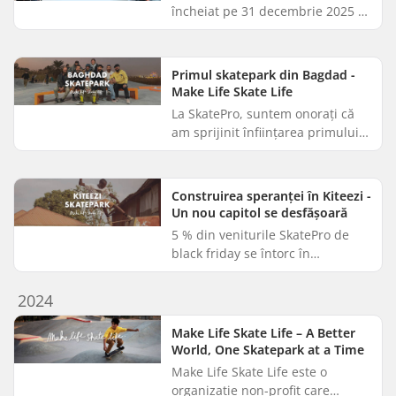
încheiat pe 31 decembrie 2025 și
am selectat cinci organizații
caritabile extraordinare care vor
beneficia de donații. Am ...
Primul skatepark din Bagdad -
Make Life Skate Life
La SkatePro, suntem onorați că
am sprijinit înființarea primului
skatepark din Baghdad, Irak,
împreună cu clienții noștri
extraordinari. După ani de d...
Construirea speranței în Kiteezi -
Un nou capitol se desfășoară
5 % din veniturile SkatePro de
black friday se întorc în
comunitate - noi îi spunem
Giveback friday. În 2025, aceasta
2024
a însumat 15 731 EUR donați
pent...
Make Life Skate Life – A Better
World, One Skatepark at a Time
Make Life Skate Life este o
organizație non-profit care