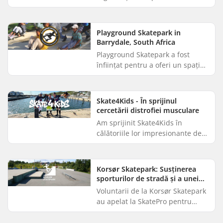
construiește skatepark-uri și
promovează skateboarding-ul ca
o activitate pozitivă pentru tine...
Playground Skatepark in
Barrydale, South Africa
Playground Skatepark a fost
înființat pentru a oferi un spațiu
de recreere sigur pentru copiii
din Barrydale, un oraș situat la
250 km nord-est de Cap...
Skate4Kids - În sprijinul
cercetării distrofiei musculare
Am sprijinit Skate4Kids în
călătoriile lor impresionante de
longboarding pe distanțe lungi în
sprijinul altruist al copiilor
începând cu 2019. În aces...
Korsør Skatepark: Susținerea
sporturilor de stradă și a unei
cauze nobile
Voluntarii de la Korsør Skatepark
au apelat la SkatePro pentru
sprijin în celebrarea lor anuală a
sporturilor de stradă,