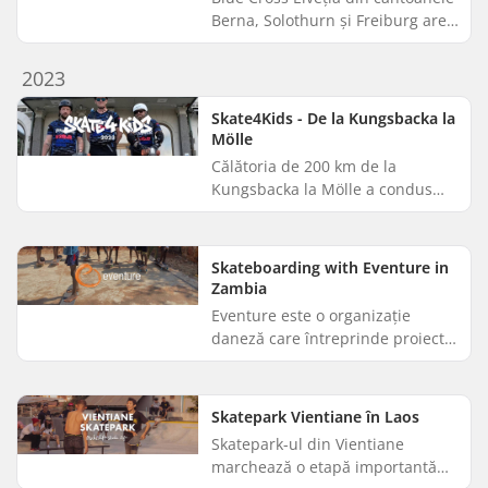
Berna, Solothurn și Freiburg are
misiunea de a promova o viață
sănătoasă și de a preveni
2023
dependența în rândul tineri...
Skate4Kids - De la Kungsbacka la
Mölle
Călătoria de 200 km de la
Kungsbacka la Mölle a condus
echipa Skate4Kids prin
frumoasele peisaje din Halland și
Skåne. În doar patru zile, în luna
Skateboarding with Eventure in
mai...
Zambia
Eventure este o organizație
daneză care întreprinde proiecte
caritabile în țările în curs de
dezvoltare. Scopul lor este de a
sprijini și de a stimula...
Skatepark Vientiane în Laos
Skatepark-ul din Vientiane
marchează o etapă importantă