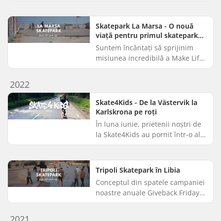
pentru comunitatea de
skateboarding din Laos, iar noi
suntem mândri că am sprijinit
Skatepark La Marsa - O nouă
crearea ac...
viață pentru primul skatepark
din Maghreb
Suntem încântați să sprijinim
misiunea incredibilă a Make Life
Skate Life de a construi
skateparcuri în comunitățile
2022
defavorizate din întreaga lume.
C...
Skate4Kids - De la Västervik la
Karlskrona pe roți
În luna iunie, prietenii noștri de
la Skate4Kids au pornit într-o altă
aventură de longboarding pe
distanțe lungi, de data aceasta
prin peisajele capt...
Tripoli Skatepark în Libia
Conceptul din spatele campaniei
noastre anuale Giveback Friday
este simplu: dăm înapoi prin
donarea unei părți din veniturile
2021