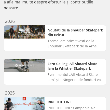
a afla mai multe despre eforturile și contribuțiile
noastre.
2026
Noutăți de la Snoubar Skatepark
din Beirut
Tocmai am primit vești de la
Snoubar Skatepark de la Arne
Hillerns, fondatorul și co-
directorul executiv al Make Life
Skate Life. În 2021, SkatePro a ...
Zero Ceiling: All Aboard Skate
Jam la Whistler Skatepark
Evenimentul „All Aboard Skate
Jam” și strângerea de fonduri vor
avea loc pe 26 august 2026, iar
SkatePro Giveback a susținut
2025
evenimentul cu o donație ...
RIDE THE LINE
RIDE THE LINE: Campania s-a