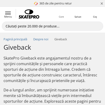
×
365 de zile pentru retur
4.8 a 5
Meniu
Cont
Salvat
Coș
Pagină principală
Despre noi
Giveback
Giveback
SkatePro Giveback este angajamentul nostru de a
sprijini comunitățile și persoanele care practică
sporturi de acțiune din întreaga lume. Credem că
sporturile de acțiune construiesc caracterul, întăresc
comunitățile și încurajează prieteniile pe viață.
De-a lungul anilor, am sprijinit numeroase inițiative
menite să îmbunătățească viețile prin intermediul
sporturilor de acțiune. Explorează aceste pagini pentru