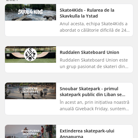
noastre pentru a sprijin...
Skate4Kids - Rularea de la
Skavkulla la Ystad
Anul acesta, echipa Skate4Kids a
abordat o călătorie dificilă de 248
km de la Skavkulla la Ystad, prin
peisajele uimitoare din Blekinge
și Skåne. Pent...
Ruddalen Skateboard Union
Ruddalen Skateboard Union este
un grup pasionat de skateri din
Gothenburg, Suedia. Aceștia
oferă pregătire și împrumută
echipament începătorilor dorni...
Snoubar Skatepark - primul
skatepark public din Liban se
deschide în Beirut
În acest an, prin inițiativa noastră
anuală Giveback Friday, suntem
încântați să creăm o schimbare
pozitivă, contribuind cu 5% din
încasările noastre ...
Extinderea skatepark-ului
Annapurna