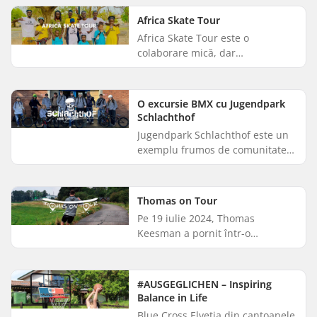
desfășurată ca parte a "Gadei...
Africa Skate Tour
Africa Skate Tour este o
colaborare mică, dar
semnificativă între SkatePro și
skaterul senegalez de freestyle,
Zépé Fadialas. Zépé se află în
O excursie BMX cu Jugendpark
prezent ...
Schlachthof
Jugendpark Schlachthof este un
exemplu frumos de comunitate
culturală care creează coeziune
și estompează diviziunile sociale.
Schlachthof este un par...
Thomas on Tour
Pe 19 iulie 2024, Thomas
Keesman a pornit într-o
provocare incredibilă cu
longboard-ul. În trei săptămâni,
el și-a propus să parcurgă
#AUSGEGLICHEN – Inspiring
distanța de 1 02...
Balance in Life
Blue Cross Elveția din cantoanele