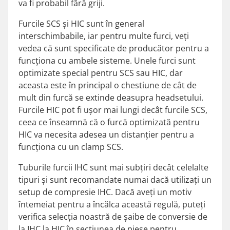
va fi probabil fără griji.
Furcile SCS și HIC sunt în general
interschimbabile, iar pentru multe furci, veți
vedea că sunt specificate de producător pentru a
funcționa cu ambele sisteme. Unele furci sunt
optimizate special pentru SCS sau HIC, dar
aceasta este în principal o chestiune de cât de
mult din furcă se extinde deasupra headsetului.
Furcile HIC pot fi ușor mai lungi decât furcile SCS,
ceea ce înseamnă că o furcă optimizată pentru
HIC va necesita adesea un distanțier pentru a
funcționa cu un clamp SCS.
Tuburile furcii IHC sunt mai subțiri decât celelalte
tipuri și sunt recomandate numai dacă utilizați un
setup de compresie IHC. Dacă aveți un motiv
întemeiat pentru a încălca această regulă, puteți
verifica selecția noastră de șaibe de conversie de
la IHC la HIC în secțiunea de piese pentru