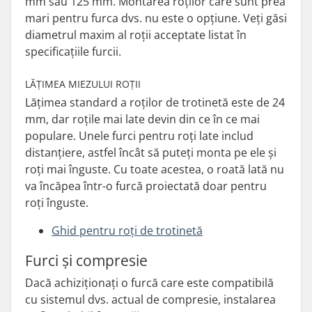
mm sau 125 mm. Montarea roților care sunt prea
mari pentru furca dvs. nu este o opțiune. Veți găsi
diametrul maxim al roții acceptate listat în
specificațiile furcii.
LĂȚIMEA MIEZULUI ROȚII
Lățimea standard a roților de trotinetă este de 24
mm, dar roțile mai late devin din ce în ce mai
populare. Unele furci pentru roți late includ
distanțiere, astfel încât să puteți monta pe ele și
roți mai înguste. Cu toate acestea, o roată lată nu
va încăpea într-o furcă proiectată doar pentru
roți înguste.
Ghid pentru roți de trotinetă
Furci și compresie
Dacă achiziționați o furcă care este compatibilă
cu sistemul dvs. actual de compresie, instalarea