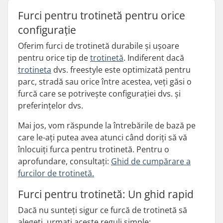
Furci pentru trotinetă pentru orice
configurație
Oferim furci de trotinetă durabile și ușoare
pentru orice tip de
trotinetă
. Indiferent dacă
trotineta
dvs. freestyle este optimizată pentru
parc, stradă sau orice între acestea, veți găsi o
furcă care se potrivește configurației dvs. și
preferințelor dvs.
Mai jos, vom răspunde la întrebările de bază pe
care le-ați putea avea atunci când doriți să vă
înlocuiți furca pentru trotinetă. Pentru o
aprofundare, consultați:
Ghid de cumpărare a
furcilor de trotinetă.
Furci pentru trotinetă: Un ghid rapid
Dacă nu sunteți sigur ce furcă de trotinetă să
alegeți, urmați aceste reguli simple: