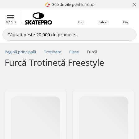
×
365 de zile pentru retur
4.8 a 5
Meniu
Cont
Salvat
Coș
Pagină principală
Trotinete
Piese
Furcă
Furcă Trotinetă Freestyle