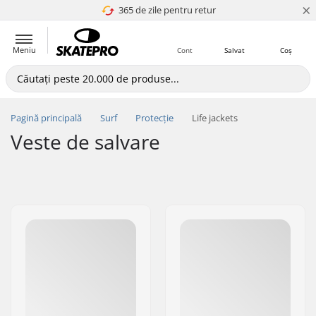
×
365 de zile pentru retur
4.8 a 5
Meniu
Cont
Salvat
Coș
Pagină principală
Surf
Protecție
Life jackets
Veste de salvare