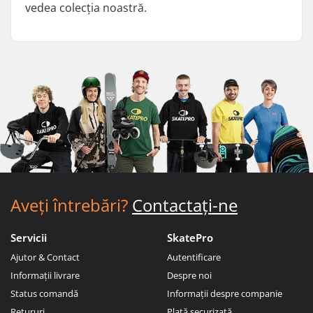
vedea colecția noastră.
Aveți întrebări?
Contactați-ne
Servicii
SkatePro
Ajutor & Contact
Autentificare
Informații livrare
Despre noi
Status comandă
Informații despre companie
Retururi
Plată securizată