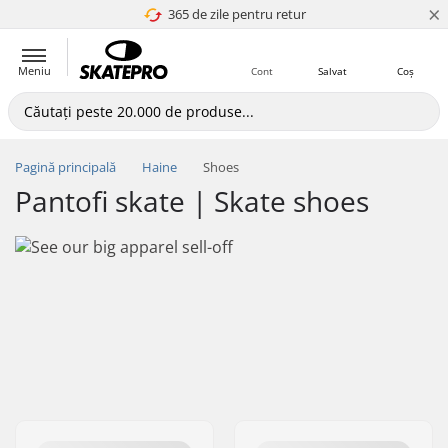
×
365 de zile pentru retur
4.8 a 5
Meniu
Cont
Salvat
Coș
Pagină principală
Haine
Shoes
Pantofi skate | Skate shoes