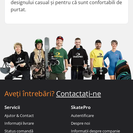
designului casual și pentru că sunt confortabili de
purtat.
Aveți întrebări?
Contactați-ne
Servicii
SkatePro
Ajutor & Contact
Autentificare
Informații livrare
Despre noi
Status comandă
Informații despre companie