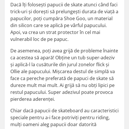
Dacă îți folosești papucii de skate atunci când faci
trick-uri și dorești să prelungești durata de viață a
papucilor, poți cumpăra Shoe Goo, un material
din silicon care se aplică pe vârful papucului.
Apoi, va crea un strat protector în cel mai
vulnerabil loc de pe papuc.
De asemenea, poți avea grijă de probleme înainte
ca acestea să apară! Obține un tub super-adeziv
și aplică-l la cusăturile din jurul zonelor flick și
Ollie ale papucului. Mișcarea destul de simplă va
face ca pereche preferată de papuci de skate să
dureze mult mai mult. Ai grijă să nu obți lipici pe
restul papucului. Super adezivul poate provoca
pierderea aderenței.
Chiar dacă papucii de skateboard au caracteristici
speciale pentru a-i face potriviți pentru riding,
mulți oameni aleg papucii doar datorită