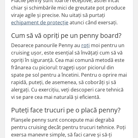
Plăcile penny sunt foarte receptive, astfel încât
chiar și schimbările mici de greutate pot produce
viraje agile și precise. Nu uitați să purtați
echipament de protecție
atunci când exersați.
Cum să vă opriți pe un penny board?
Deoarece panourile Penny au
roți
moi pentru un
cruising ușor, este esențial să învățați cum să vă
opriți în siguranță. Cea mai comună metodă este
frânarea cu piciorul: trageți ușor piciorul din
spate pe sol pentru a încetini. Pentru o oprire mai
rapidă, puteți, de asemenea, să coborâți și să
alergați. Cu exercițiu, veți descoperi care tehnică
vi se pare cea mai naturală și eficientă.
Puteți face trucuri pe o placă penny?
Planșele penny sunt concepute mai degrabă
pentru cruising decât pentru trucuri tehnice. Poți
exersa manevre simple, să faci carve și să-ți