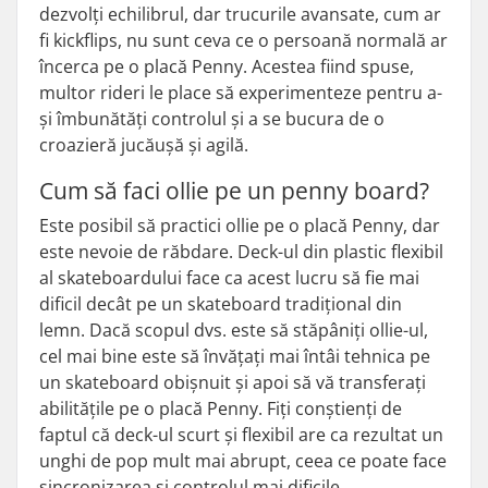
dezvolți echilibrul, dar trucurile avansate, cum ar
fi kickflips, nu sunt ceva ce o persoană normală ar
încerca pe o placă Penny. Acestea fiind spuse,
multor rideri le place să experimenteze pentru a-
și îmbunătăți controlul și a se bucura de o
croazieră jucăușă și agilă.
Cum să faci ollie pe un penny board?
Este posibil să practici ollie pe o placă Penny, dar
este nevoie de răbdare. Deck-ul din plastic flexibil
al skateboardului face ca acest lucru să fie mai
dificil decât pe un skateboard tradițional din
lemn. Dacă scopul dvs. este să stăpâniți ollie-ul,
cel mai bine este să învățați mai întâi tehnica pe
un skateboard obișnuit și apoi să vă transferați
abilitățile pe o placă Penny. Fiți conștienți de
faptul că deck-ul scurt și flexibil are ca rezultat un
unghi de pop mult mai abrupt, ceea ce poate face
sincronizarea și controlul mai dificile.