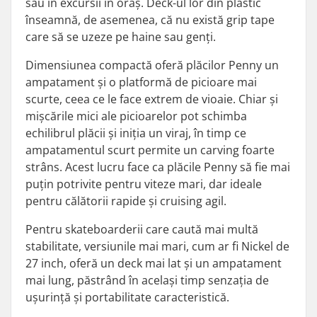
sau în excursii în oraș. Deck-ul lor din plastic
înseamnă, de asemenea, că nu există grip tape
care să se uzeze pe haine sau genți.
Dimensiunea compactă oferă plăcilor Penny un
ampatament și o platformă de picioare mai
scurte, ceea ce le face extrem de vioaie. Chiar și
mișcările mici ale picioarelor pot schimba
echilibrul plăcii și iniția un viraj, în timp ce
ampatamentul scurt permite un carving foarte
strâns. Acest lucru face ca plăcile Penny să fie mai
puțin potrivite pentru viteze mari, dar ideale
pentru călătorii rapide și cruising agil.
Pentru skateboarderii care caută mai multă
stabilitate, versiunile mai mari, cum ar fi Nickel de
27 inch, oferă un deck mai lat și un ampatament
mai lung, păstrând în același timp senzația de
ușurință și portabilitate caracteristică.