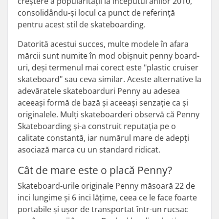
creștere a popularității la începutul anilor 2010,
consolidându-și locul ca punct de referință
pentru acest stil de skateboarding.
Datorită acestui succes, multe modele în afara
mărcii sunt numite în mod obișnuit penny board-
uri, deși termenul mai corect este "plastic cruiser
skateboard" sau ceva similar. Aceste alternative la
adevăratele skateboarduri Penny au adesea
aceeași formă de bază și aceeași senzație ca și
originalele. Mulți skateboarderi observă că Penny
Skateboarding și-a construit reputația pe o
calitate constantă, iar numărul mare de adepți
asociază marca cu un standard ridicat.
Cât de mare este o placă Penny?
Skateboard-urile originale Penny măsoară 22 de
inci lungime și 6 inci lățime, ceea ce le face foarte
portabile și ușor de transportat într-un rucsac