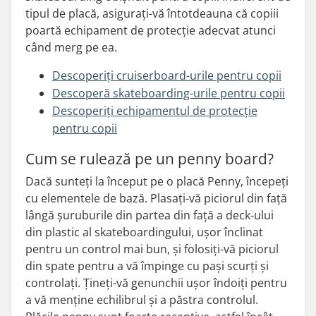
tipul de placă, asigurați-vă întotdeauna că copiii
poartă echipament de protecție adecvat atunci
când merg pe ea.
Descoperiți cruiserboard-urile pentru copii
Descoperă skateboarding-urile pentru copii
Descoperiți echipamentul de protecție
pentru copii
Cum se rulează pe un penny board?
Dacă sunteți la început pe o placă Penny, începeți
cu elementele de bază. Plasați-vă piciorul din față
lângă șuruburile din partea din față a deck-ului
din plastic al skateboardingului, ușor înclinat
pentru un control mai bun, și folosiți-vă piciorul
din spate pentru a vă împinge cu pași scurți și
controlați. Țineți-vă genunchii ușor îndoiți pentru
a vă menține echilibrul și a păstra controlul.