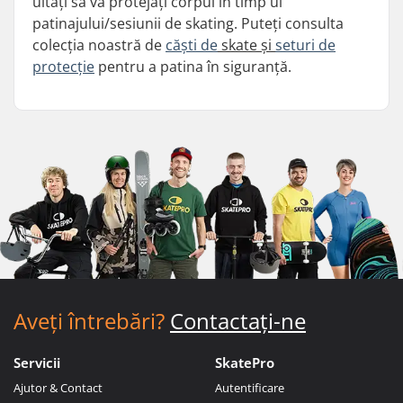
uitați să vă protejați corpul în timp ul
patinajului/sesiunii de skating. Puteți consulta
colecția noastră de
căști de
skate și
seturi de
protecție
pentru a patina în siguranță.
Aveți întrebări?
Contactați-ne
Servicii
SkatePro
Ajutor & Contact
Autentificare