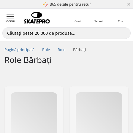
×
365 de zile pentru retur
4.8 a 5
Meniu
Cont
Salvat
Coș
Pagină principală
Role
Role
Bărbați
Role Bărbați