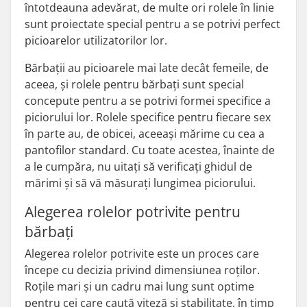
întotdeauna adevărat, de multe ori rolele în linie
sunt proiectate special pentru a se potrivi perfect
picioarelor utilizatorilor lor.
Bărbații au picioarele mai late decât femeile, de
aceea, și rolele pentru bărbați sunt special
concepute pentru a se potrivi formei specifice a
piciorului lor. Rolele specifice pentru fiecare sex
în parte au, de obicei, aceeași mărime cu cea a
pantofilor standard. Cu toate acestea, înainte de
a le cumpăra, nu uitați să verificați ghidul de
mărimi și să vă măsurați lungimea piciorului.
Alegerea rolelor potrivite pentru
bărbați
Alegerea rolelor potrivite este un proces care
începe cu decizia privind dimensiunea roților.
Roțile mari și un cadru mai lung sunt optime
pentru cei care caută viteză și stabilitate, în timp