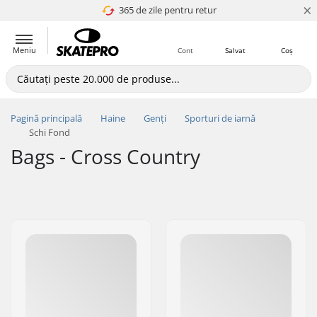
×
365 de zile pentru retur
4.8 a 5
Meniu
Cont
Salvat
Coș
Pagină principală
Haine
Genți
Sporturi de iarnă
Schi Fond
Bags - Cross Country