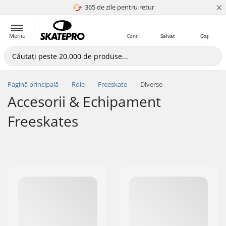
×
365 de zile pentru retur
4.8 a 5
Meniu
Cont
Salvat
Coș
Pagină principală
Role
Freeskate
Diverse
Accesorii & Echipament
Freeskates