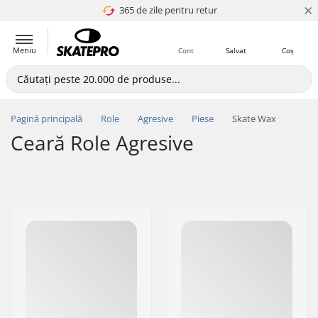
×
365 de zile pentru retur
4.8 a 5
Meniu
Cont
Salvat
Coș
Pagină principală
Role
Agresive
Piese
Skate Wax
Ceară Role Agresive