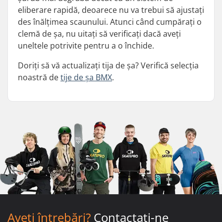
eliberare rapidă, deoarece nu va trebui să ajustați
des înălțimea scaunului. Atunci când cumpărați o
clemă de șa, nu uitați să verificați dacă aveți
uneltele potrivite pentru a o închide.
Doriți să vă actualizați tija de șa? Verifică selecția
noastră de
tije de șa BMX
.
Aveți întrebări?
Contactați-ne