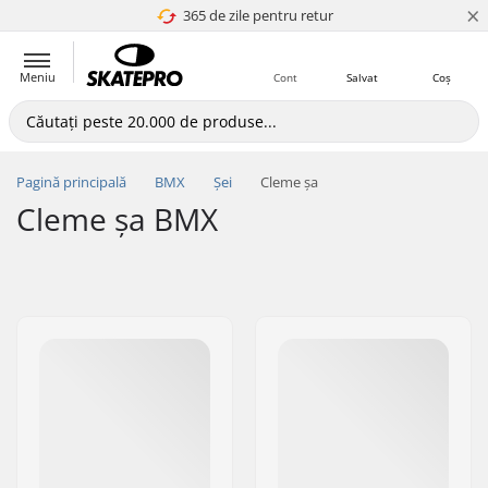
×
365 de zile pentru retur
4.8 a 5
Meniu
Cont
Salvat
Coș
Pagină principală
BMX
Șei
Cleme șa
Cleme șa BMX