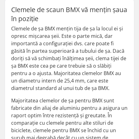
Clemele de scaun BMX vă mențin șaua
în poziție
Clemele de șa BMX mențin tija de șa la locul ei și
opresc mișcarea șeii. Este o parte mică, dar
importantă a configurației dvs. care poate fi
găsită în partea superioară a tubului de șa. Dacă
doriți să vă schimbați înălțimea șeii, clema tijei de
șa BMX este cea pe care trebuie să o slăbiți
pentru a o ajusta. Majoritatea clemelor BMX au
un diametru intern de 25,4 mm, care este
diametrul standard al unui tub de șa BMX.
Majoritatea clemelor de șa pentru BMX sunt
fabricate din aliaj de aluminiu pentru a asigura un
raport optim între rezistență și greutate. În
comparație cu clemele pentru alte stiluri de
biciclete, clemele pentru BMX se închid cu un
șurub mai degrabă decât cu un sistem de