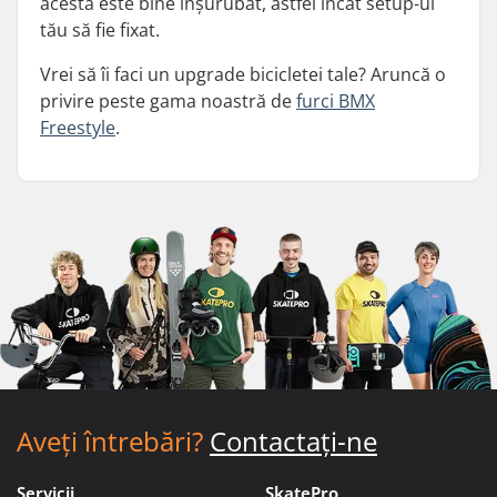
acesta este bine înșurubat, astfel încât setup-ul
tău să fie fixat.
Vrei să îi faci un upgrade bicicletei tale? Aruncă o
privire peste gama noastră de
furci BMX
Freestyle
.
Aveți întrebări?
Contactați-ne
Servicii
SkatePro