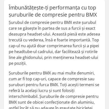
Îmbunătățește-ți performanța cu top
șuruburile de compresie pentru BMX
Șurubul de compresie pentru BMX este șurubul
care se găsește în partea de sus a furcii și exact
deasupra headset-ului. Această piesă este adesea
trecută cu vederea, însă e foarte importantă. Top
cap-ul nu ajută doar comprimarea furcii și a pipei
pe headtube-ul cadrului, dar facilitează și rotirile
line ale ghidonului, prin menținerea headset-ului
pe poziții.
Șuruburile pentru BMX au mai multe denumiri,
cum ar fi top cap-uri, capace de compresie sau
șuruburi pentru furca BMX. Toți acești termeni se
referă la același lucru și sunt folosiți
interschimbabil. Șuruburile de compresie pentru
BMX sunt de obicei confecționate din aluminiu,
astfel încât să nu adauge în greutate bicicletei