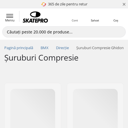
×
365 de zile pentru retur
4.8 a 5
Meniu
Cont
Salvat
Coș
Pagină principală
BMX
Direcție
Șuruburi Compresie Ghidon
Șuruburi Compresie