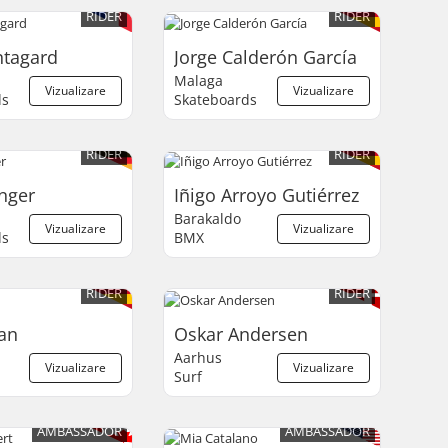
RIDER
RIDER
tagard
Jorge Calderón García
Malaga
Vizualizare
Vizualizare
ds
Skateboards
RIDER
RIDER
inger
Iñigo Arroyo Gutiérrez
Barakaldo
Vizualizare
Vizualizare
ds
BMX
RIDER
RIDER
an
Oskar Andersen
Aarhus
Vizualizare
Vizualizare
Surf
AMBASSADOR
AMBASSADOR