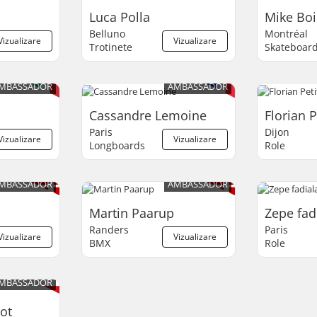
Luca Polla
Mike Boi
Belluno
Montréal
Vizualizare
Vizualizare
Trotinete
Skateboar
MBASSADOR
AMBASSADOR
Cassandre Lemoine
Florian P
Paris
Dijon
Vizualizare
Vizualizare
Longboards
Role
MBASSADOR
AMBASSADOR
Martin Paarup
Zepe fad
Randers
Paris
Vizualizare
Vizualizare
BMX
Role
MBASSADOR
ot