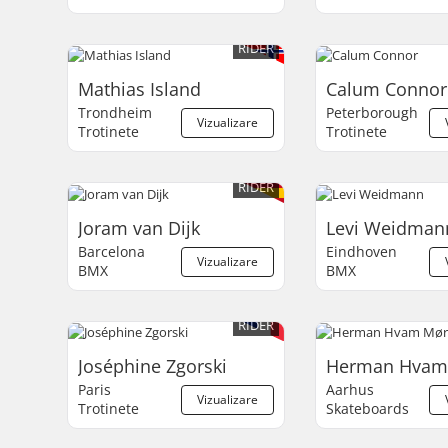
RIDER
Mathias Island
Calum Connor
Trondheim
Peterborough
Vizualizare
Trotinete
Trotinete
RIDER
Joram van Dijk
Levi Weidman
Barcelona
Eindhoven
Vizualizare
BMX
BMX
RIDER
Joséphine Zgorski
Herman Hvam
Paris
Aarhus
Vizualizare
Trotinete
Skateboards