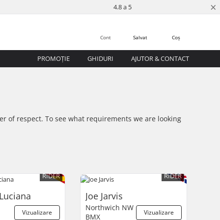
×
4.8 a 5
Cont
Salvat
Coș
PROMOȚIE
GHIDURI
AJUTOR & CONTACT
tter of respect. To see what requirements we are looking
RIDER
RIDER
Luciana
Joe Jarvis
Northwich NW
Vizualizare
Vizualizare
BMX