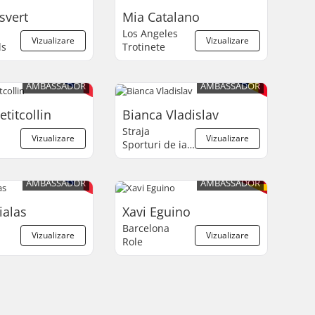
svert
Mia Catalano
Los Angeles
Vizualizare
Vizualizare
ds
Trotinete
AMBASSADOR
AMBASSADOR
etitcollin
Bianca Vladislav
Straja
Vizualizare
Vizualizare
Sporturi de iarnă
AMBASSADOR
AMBASSADOR
ialas
Xavi Eguino
Barcelona
Vizualizare
Vizualizare
Role