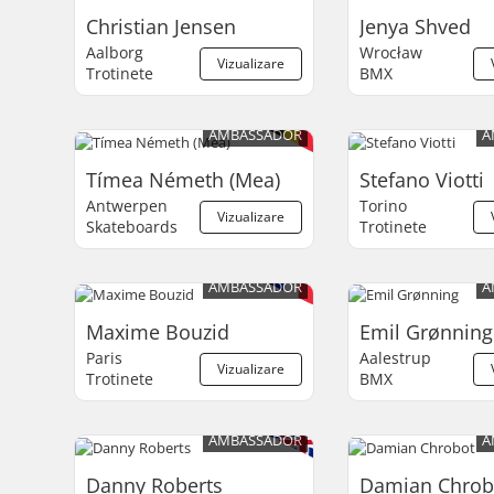
Christian Jensen
Jenya Shved
Aalborg
Wrocław
Vizualizare
Trotinete
BMX
AMBASSADOR
A
Tímea Németh (Mea)
Stefano Viotti
Antwerpen
Torino
Vizualizare
Skateboards
Trotinete
AMBASSADOR
A
Maxime Bouzid
Emil Grønning
Paris
Aalestrup
Vizualizare
Trotinete
BMX
AMBASSADOR
A
Danny Roberts
Damian Chrob