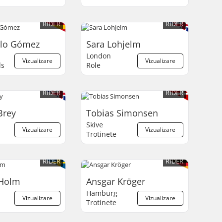
RIDER
RIDER
blo Gómez
Sara Lohjelm
London
Vizualizare
Vizualizare
ds
Role
RIDER
RIDER
Brey
Tobias Simonsen
Skive
Vizualizare
Vizualizare
Trotinete
RIDER
RIDER
 Holm
Ansgar Kröger
Hamburg
Vizualizare
Vizualizare
Trotinete