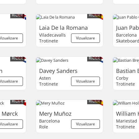
RIDER
RIDER
Laia De la Romana
Juan Pa
Viladecavalls
Barcelona
Vizualizare
Vizualizare
Trotinete
Skateboar
RIDER
RIDER
n
Davey Sanders
Bastian 
Asten
Corby
Vizualizare
Vizualizare
Trotinete
Trotinete
RIDER
RIDER
 Mørck
Mery Muñoz
William
Barcelona
Mariestad
Vizualizare
Vizualizare
Role
Trotinete