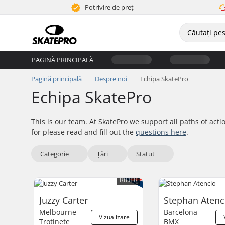
Potrivire de preț
PAGINĂ PRINCIPALĂ
Pagină principală
Despre noi
Echipa SkatePro
Echipa SkatePro
This is our team. At SkatePro we support all paths of acti
for please read and fill out the
questions here
.
Categorie
Țări
Statut
RIDER
Juzzy Carter
Stephan Atenc
Melbourne
Barcelona
Vizualizare
Trotinete
BMX