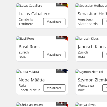
RIDER
Lucas Caballero
Sebastian Hof
Cambrils
Augsburg
Vizualizare
Trotinete
Skateboards
RIDER
Basil Roos
Janosch Klaus
Zürich
Zürich
Vizualizare
BMX
BMX
RIDER
Nooa Määttä
Szymon Ziemic
Ruka
Warszawa
Vizualizare
Sporturi de iarnă
Role
RIDER