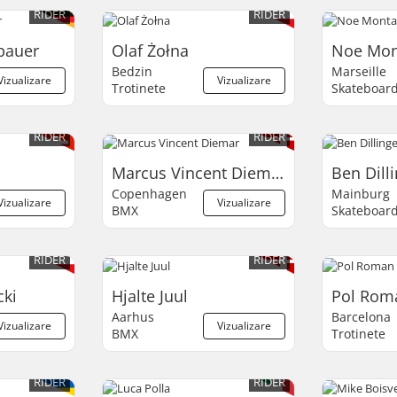
RIDER
RIDER
bauer
Olaf Żołna
Noe Mon
Bedzin
Marseille
Vizualizare
Vizualizare
Trotinete
Skateboar
RIDER
RIDER
Marcus Vincent Diemar
Ben Dill
Copenhagen
Mainburg
Vizualizare
Vizualizare
BMX
Skateboar
RIDER
RIDER
ki
Hjalte Juul
Pol Rom
Aarhus
Barcelona
Vizualizare
Vizualizare
BMX
Trotinete
RIDER
RIDER