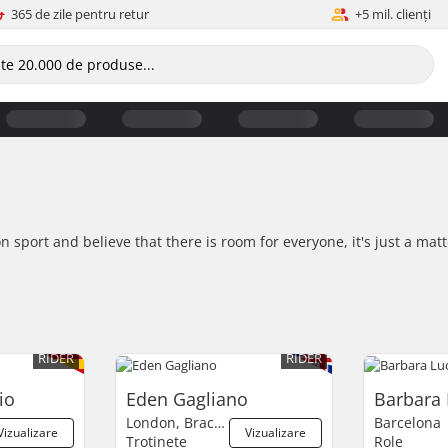
365 de zile pentru retur
+5 mil. clienți
on sport and believe that there is room for everyone, it's just a ma
RIDER
RIDER
io
Eden Gagliano
Barbara 
London, Bracknell
Barcelona
Vizualizare
Vizualizare
Trotinete
Role