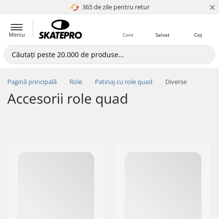
×
365 de zile pentru retur
4.8 a 5
Meniu
Cont
Salvat
Coș
Pagină principală
Role
Patinaj cu role quad
Diverse
Accesorii role quad