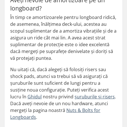
Aveți nevoie de amortizoare pe un
longboard?
În timp ce amortizoarele pentru longboard ridică,
de asemenea, înălțimea deck-ului, acestea au
scopul suplimentar de a amortiza vibrațiile și de a
asigura un ride cât mai lin. A avea acest strat
suplimentar de protecție este o idee excelentă
dacă mergeți pe suprafețe denivelate și doriți să
vă protejați puntea.
Nu uitați că, dacă alegeți să folosiți risers sau
shock pads, atunci va trebui să vă asigurați că
șuruburile sunt suficient de lungi pentru a
susține noua configurație. Puteți verifica acest
lucru în
Ghidul
nostru privind
șuruburile și risers
.
Dacă aveți nevoie de un nou hardware, atunci
mergeți la pagina noastră
Nuts & Bolts for
Longboards
.