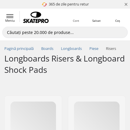
×
365 de zile pentru retur
4.8 a 5
Meniu
Cont
Salvat
Coș
Pagină principală
Boards
Longboards
Piese
Risers
Longboards Risers & Longboard
Shock Pads