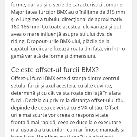
forme, dar au și o serie de caracteristici comune.
Majoritatea furcilor BMX au o înălțime de 315 mm
și o lungime a tubului direcțional de aproximativ
160-166 mm. Cu toate acestea, ele variază și pot
avea o mare influență asupra stilului dvs. de
riding. Dropout-urile BMX-ului, plăcile de la
capătul furcii care fixează roata din față, vin într-o
gamă variată de forme și dimensiuni.
Ce este offset-ul furcii BMX?
Offset-ul furcii BMX este distanța dintre centrul
setului furcii și axul acesteia, cu alte cuvinte,
determină și cu cât va sta roata din față în afara
furcii. Decizia cu privire la distanța offset-ului tău,
depinde de ceea ce vei să cu BMX-ul tău. Offset-
urile mai scurte vor creea o responsivitate
frontală mai rapidă, ceea ce duce la o executare
mai ușoară a trucurilor, cum ar finose manuals și