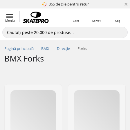
×
365 de zile pentru retur
4.8 a 5
Meniu
Cont
Salvat
Coș
Pagină principală
BMX
Direcție
Forks
BMX Forks