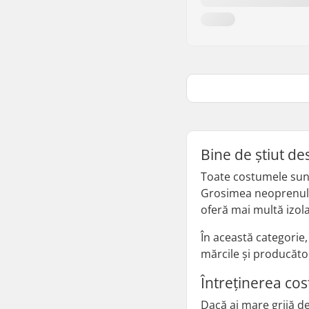
Bine de știut d
Toate costumele sunt 
Grosimea neoprenului
oferă mai multă izolaț
În această categorie
mărcile și producător
Întreținerea co
Dacă ai mare grijă de