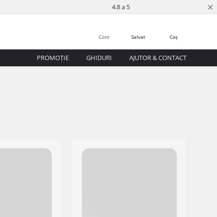
×
4.8 a 5
Cont
Salvat
Coș
PROMOȚIE
GHIDURI
AJUTOR & CONTACT