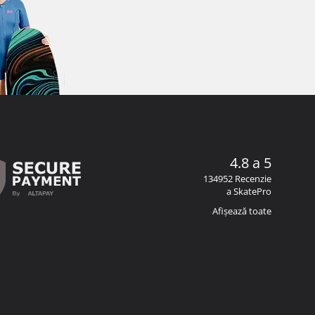
4.8 a 5
134952 Recenzie
a SkatePro
Afișează toate