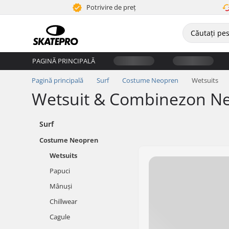
Potrivire de preț
PAGINĂ PRINCIPALĂ
Pagină principală
Surf
Costume Neopren
Wetsuits
Wetsuit & Combinezon Ne
Surf
Costume Neopren
Wetsuits
Papuci
Mânuși
Chillwear
Cagule