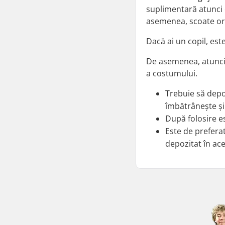
suplimentară atunci 
asemenea, scoate oric
Dacă ai un copil, est
De asemenea, atunci 
a costumului.
Trebuie să depoz
îmbătrânește ș
După folosire e
Este de prefera
depozitat în ac