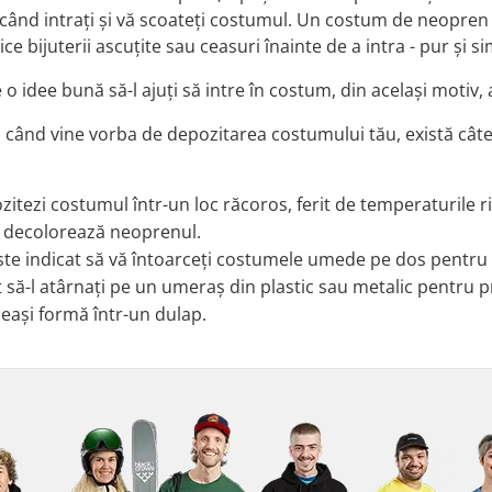
când intrați și vă scoateți costumul. Un costum de neopren 
e bijuterii ascuțite sau ceasuri înainte de a intra - pur și s
e o idee bună să-l ajuți să intre în costum, din același moti
când vine vorba de depozitarea costumului tău, există câtev
itezi costumul într-un loc răcoros, ferit de temperaturile ri
i decolorează neoprenul.
ste indicat să vă întoarceți costumele umede pe dos pentru 
t să-l atârnați pe un umeraș din plastic sau metalic pentru p
eeași formă într-un dulap.