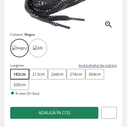
Culoare:
Negru
Lungime
Arată ghidul de mărimi
182cm
213cm
244cm
274cm
304cm
330cm
În stoc (5+ buc)
ADAUGĂ ÎN COȘ