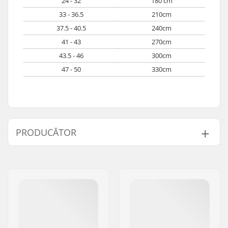
24 - 32
180 cm
33 - 36.5
210cm
37.5 - 40.5
240cm
41 - 43
270cm
43.5 - 46
300cm
47 - 50
330cm
PRODUCĂTOR
Nume:
CCM hockey AB
Adresa:
Gårdsvägen 13
Codul poștal:
SE-16970
Oraș/Localitate:
Solna
Țara:
Suedia