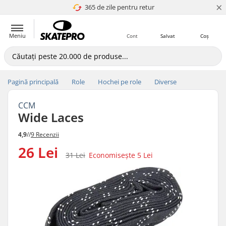
×
365 de zile pentru retur
4.8 a 5
Meniu
Cont
Salvat
Coș
Pagină principală
Role
Hochei pe role
Diverse
CCM
Wide Laces
4,9
//
9 Recenzii
26 Lei
31 Lei
Economisește
5 Lei