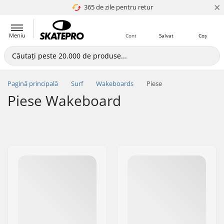
×
365 de zile pentru retur
4.8 a 5
Meniu
Cont
Salvat
Coș
Pagină principală
Surf
Wakeboards
Piese
Piese Wakeboard