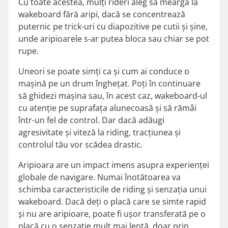
Cu toate acestea, mulți rideri aleg să meargă la
wakeboard fără aripi, dacă se concentrează
puternic pe trick-uri cu diapozitive pe cutii și șine,
unde aripioarele s-ar putea bloca sau chiar se pot
rupe.
Uneori se poate simți ca și cum ai conduce o
mașină pe un drum înghețat. Poți în continuare
să ghidezi mașina sau, în acest caz, wakeboard-ul
cu atenție pe suprafața alunecoasă și să rămâi
într-un fel de control. Dar dacă adăugi
agresivitate și viteză la riding, tracțiunea și
controlul tău vor scădea drastic.
Aripioara are un impact imens asupra experienței
globale de navigare. Numai înotătoarea va
schimba caracteristicile de riding și senzația unui
wakeboard. Dacă deți o placă care se simte rapid
și nu are aripioare, poate fi ușor transferată pe o
placă cu o senzație mult mai lentă, doar prin