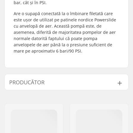
bar, cât și în PSI.
Are o supapă conectată la o îmbinare filetată care
este ușor de utilizat pe patinele nordice Powerslide
cu anvelopă de aer. Această pompă este, de
asemenea, diferită de majoritatea pompelor de aer
normale datorită faptului că poate pompa
anvelopele de aer până la o presiune suficient de
mare pe aproximativ 6 bari/90 PSI.
PRODUCĂTOR
Nume:
Powerslide
Sportartikelvertriebs GmbH
Adresa:
Esbachgraben 1
Codul poștal:
95463
Oraș/Localitate:
Bindlach