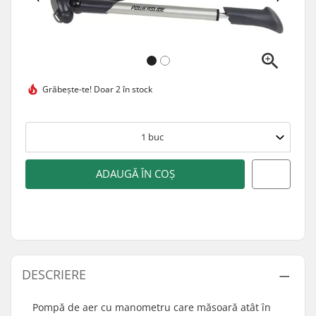
Grăbește-te!
Doar 2 în stock
1
buc
ADAUGĂ ÎN COȘ
DESCRIERE
Pompă de aer cu manometru care măsoară atât în