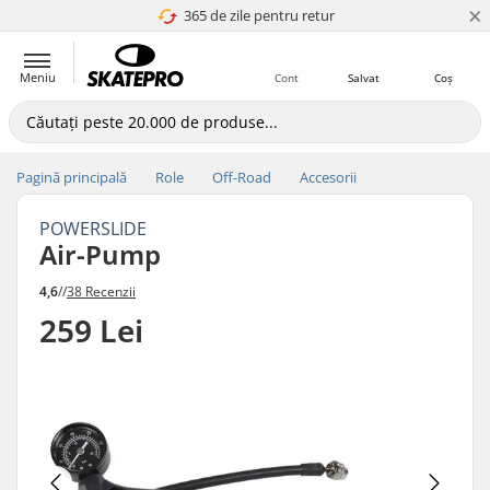
×
365 de zile pentru retur
4.8 a 5
Meniu
Cont
Salvat
Coș
Pagină principală
Role
Off-Road
Accesorii
POWERSLIDE
Air-Pump
4,6
//
38 Recenzii
259 Lei