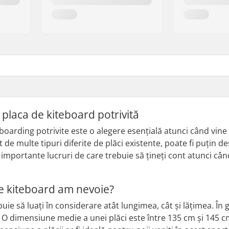
placa de kiteboard potrivită
eboarding potrivite este o alegere esențială atunci când vin
t de multe tipuri diferite de plăci existente, poate fi puțin 
importante lucruri de care trebuie să țineți cont atunci cân
e kiteboard am nevoie?
ie să luați în considerare atât lungimea, cât și lățimea. În 
ta. O dimensiune medie a unei plăci este între 135 cm și 145