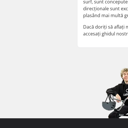
surf, sunt concepute 
direcționale sunt exc
plasând mai multă gre
Dacă doriți să aflaț
accesați ghidul nos