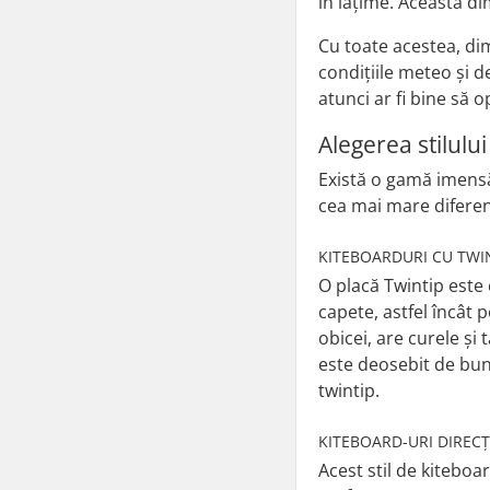
în lățime. Această dim
Cu toate acestea, di
condițiile meteo și de
atunci ar fi bine să 
Alegerea stilulu
Există o gamă imensă d
cea mai mare diferenț
KITEBOARDURI CU TWI
O placă Twintip este
capete, astfel încât 
obicei, are curele și 
este deosebit de bun 
twintip.
KITEBOARD-URI DIREC
Acest stil de kiteboa