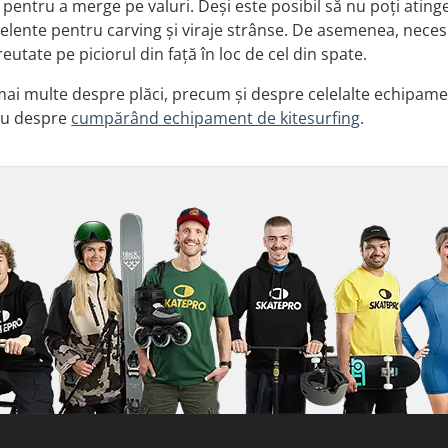
pentru a merge pe valuri. Deși este posibil să nu poți atinge 
elente pentru carving și viraje strânse. De asemenea, necesit
utate pe piciorul din față în loc de cel din spate.
i mai multe despre plăci, precum și despre celelalte echipam
tru despre
cumpărând echipament de kitesurfing
.