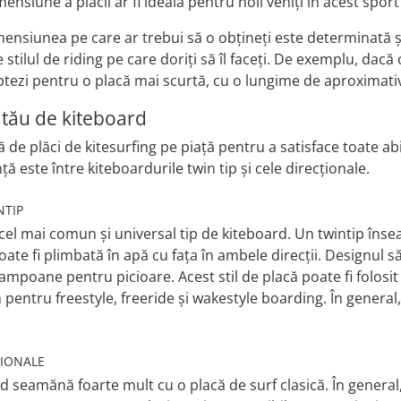
ensiune a plăcii ar fi ideală pentru noii veniți în acest sport
mensiunea pe care ar trebui să o obțineți este determinată
 stilul de riding pe care doriți să îl faceți. De exemplu, dacă o
optezi pentru o placă mai scurtă, cu o lungime de aproximati
i tău de kiteboard
e plăci de kitesurfing pe piață pentru a satisface toate abilit
ă este între kiteboardurile twin tip și cele direcționale.
NTIP
 cel mai comun și universal tip de kiteboard. Un twintip îns
poate fi plimbată în apă cu fața în ambele direcții. Designul s
tampoane pentru picioare. Acest stil de placă poate fi folosit 
pentru freestyle, freeride și wakestyle boarding. În general,
ȚIONALE
rd seamănă foarte mult cu o placă de surf clasică. În general, 