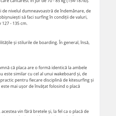
 care cântăresc în jur de 70 - 85 kg (154-187lb).
 și de nivelul dumneavoastră de îndemânare, de
bișnuiești să faci surfing în condiții de valuri,
v 127 - 135 cm.
ățile și stilurile de boarding. În general, însă,
eamnă că placa are o formă identică la ambele
ău este similar cu cel al unui wakeboard și, de
practic pentru fiecare disciplină de kitesurfing și
 este mai ușor de învățat folosind o placă
acestea vin fără bretele și, la fel ca o placă de