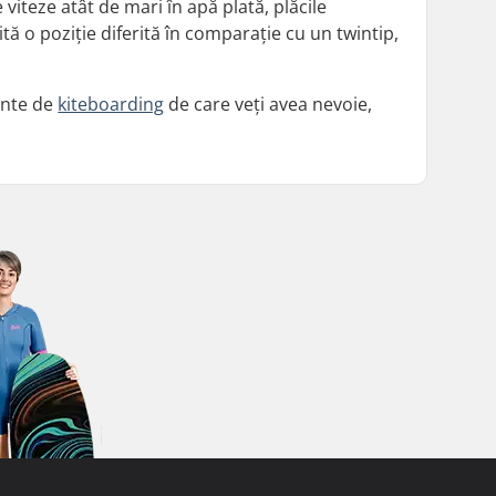
viteze atât de mari în apă plată, plăcile
ă o poziție diferită în comparație cu un twintip,
ente de
kiteboarding
de care veți avea nevoie,