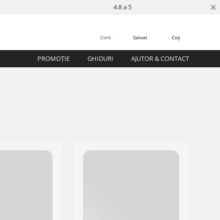
×
4.8 a 5
Cont
Salvat
Coș
PROMOȚIE
GHIDURI
AJUTOR & CONTACT