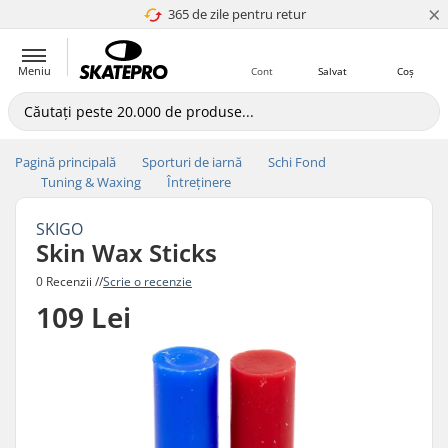
×
365 de zile pentru retur
4.8 a 5
Meniu
Cont
Salvat
Coș
Pagină principală
Sporturi de iarnă
Schi Fond
Tuning & Waxing
Întreținere
SKIGO
Skin Wax Sticks
0 Recenzii //
Scrie o recenzie
109 Lei