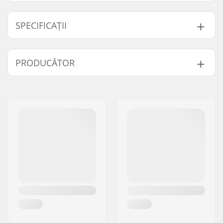
SPECIFICAȚII
Conținut de fluor:
Nivel scăzut de fluor
PRODUCĂTOR
Nume:
SkiGO AB
Adresa:
Fasadvägen 9
Codul poștal:
98141
Oraș/Localitate:
Kiruna
Țara:
Suedia