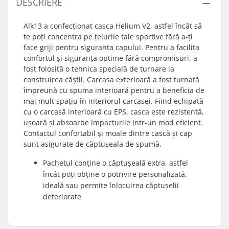
DESCRIERE
Alk13 a confecționat casca Helium V2, astfel încât să
te poți concentra pe țelurile tale sportive fără a-ți
face griji pentru siguranța capului. Pentru a facilita
confortul și siguranța optime fără compromisuri, a
fost folosită o tehnica specială de turnare la
construirea căștii. Carcasa exterioară a fost turnată
împreună cu spuma interioară pentru a beneficia de
mai mult spațiu în interiorul carcasei. Fiind echipată
cu o carcasă interioară cu EPS, casca este rezistentă,
ușoară și absoarbe impacturile intr-un mod eficient.
Contactul confortabil și moale dintre cască și cap
sunt asigurate de căptușeala de spumă.
Pachetul conține o căptușeală extra, astfel
încât poți obține o potrivire personalizată,
ideală sau permite înlocuirea căptușelii
deteriorate