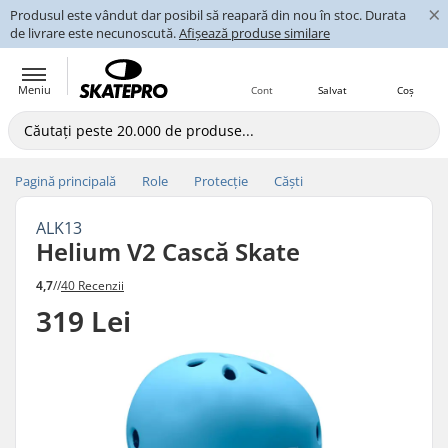
×
Produsul este vândut dar posibil să reapară din nou în stoc. Durata
de livrare este necunoscută.
Afișează produse similare
Meniu
Cont
Salvat
Coș
Pagină principală
Role
Protecție
Căști
ALK13
Helium V2 Cască Skate
4,7
//
40 Recenzii
319 Lei