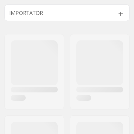
IMPORTATOR
Nume:
Centrano ApS
Adresa:
Omega 6
Codul poștal:
8382
Oraș/Localitate:
Hinnerup
Țara:
Danemarca