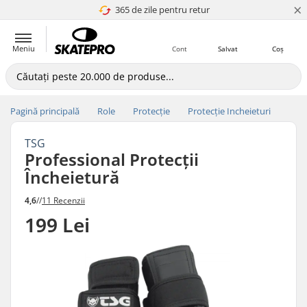
×
365 de zile pentru retur
4.8 a 5
Meniu
Cont
Salvat
Coș
Pagină principală
Role
Protecție
Protecție Incheieturi
TSG
Professional Protecții
Încheietură
4,6
//
11 Recenzii
199 Lei