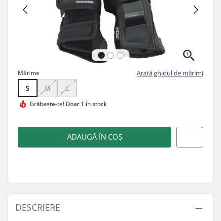
Mărime
Arată ghidul de mărimi
S
M
L
Grăbește-te!
Doar 1 în stock
ADAUGĂ ÎN COȘ
DESCRIERE