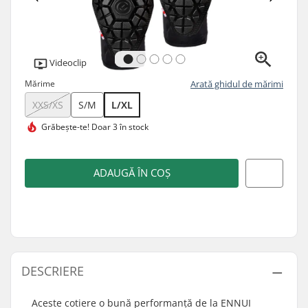
Videoclip
Mărime
Arată ghidul de mărimi
XXS/XS
S/M
L/XL
Grăbește-te!
Doar 3 în stock
ADAUGĂ ÎN COȘ
DESCRIERE
Aceste cotiere o bună performanță de la ENNUI