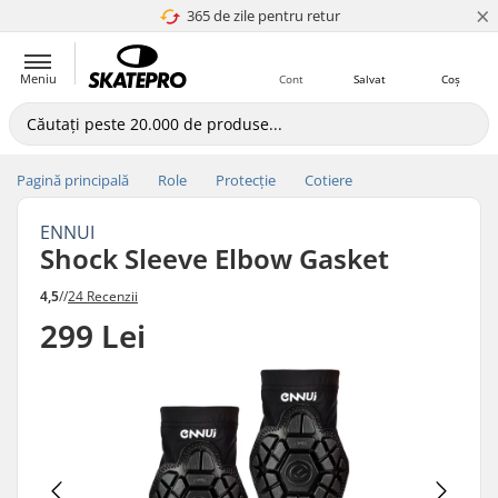
×
365 de zile pentru retur
4.8 a 5
Meniu
Cont
Salvat
Coș
Pagină principală
Role
Protecție
Cotiere
ENNUI
Shock Sleeve Elbow Gasket
4,5
//
24 Recenzii
299 Lei