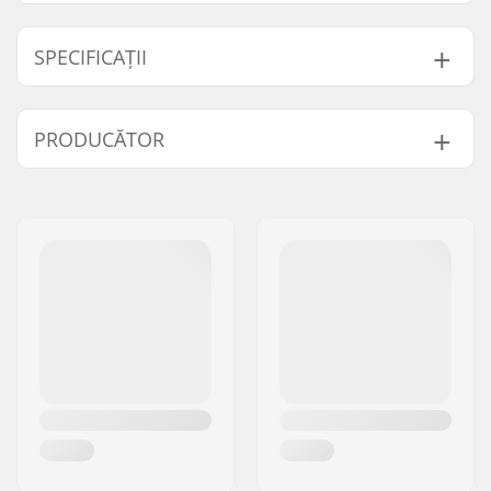
SPECIFICAȚII
Spumă:
Spumă moale
PRODUCĂTOR
Caps:
Cochilii moi
Materiale:
Lycra
Nume:
Powerslide
Fit:
Design de
Sportartikelvertriebs GmbH
comprimare a
Adresa:
Esbachgraben 1
mânecii, cu formare
Codul poștal:
95463
anatomică
Oraș/Localitate:
Bindlach
Căptușeală:
Căptușeală cu pluș
Țara:
Germania
aerată
Umplutură:
MYFIT SPC padding
Siguranță:
CE-1621-1
certification
Închidere:
Curea dublă cu
elasticitate dublă