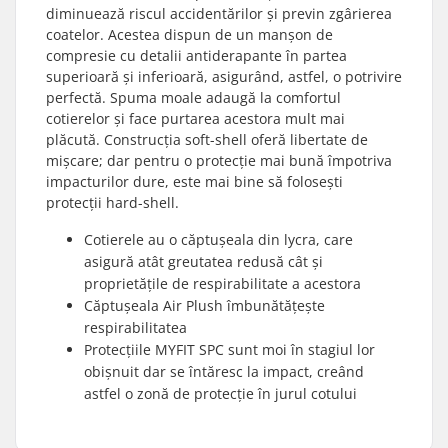
diminuează riscul accidentărilor și previn zgârierea
coatelor. Acestea dispun de un manșon de
compresie cu detalii antiderapante în partea
superioară și inferioară, asigurând, astfel, o potrivire
perfectă. Spuma moale adaugă la comfortul
cotierelor și face purtarea acestora mult mai
plăcută. Construcția soft-shell oferă libertate de
mișcare; dar pentru o protecție mai bună împotriva
impacturilor dure, este mai bine să folosești
protecții hard-shell.
Cotierele au o căptușeala din lycra, care
asigură atât greutatea redusă cât și
proprietățile de respirabilitate a acestora
Căptușeala Air Plush îmbunătățește
respirabilitatea
Protecțiile MYFIT SPC sunt moi în stagiul lor
obișnuit dar se întăresc la impact, creând
astfel o zonă de protecție în jurul cotului