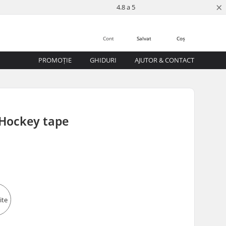
×
4.8 a 5
Cont
Salvat
Coș
PROMOȚIE
GHIDURI
AJUTOR & CONTACT
 Hockey tape