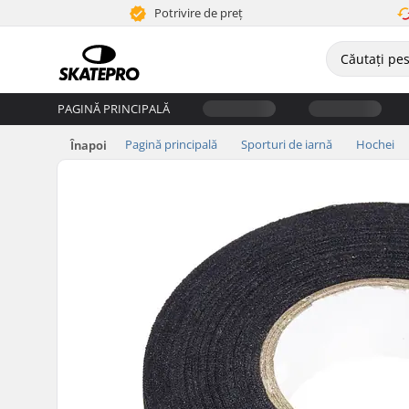
Potrivire de preț
PAGINĂ PRINCIPALĂ
Pagină principală
Sporturi de iarnă
Hochei
Înapoi