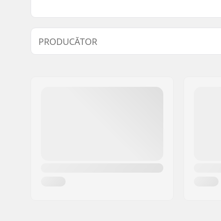
PRODUCĂTOR
Nume:
TEMPISH s.r.o.
Adresa:
Bratrí Wolfu 495/16
Codul poștal:
779 00
Oraș/Localitate:
Olomouc
Țara:
Cehia