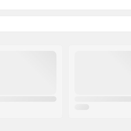
chi Termo (cu izolație)
Izolatie:
n, Snowboard
Eco Friendly:
Sex: