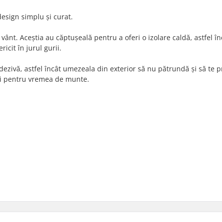
design simplu și curat.
 vânt. Aceștia au căptușeală pentru a oferi o izolare caldă, astfel în
icit în jurul gurii.
ezivă, astfel încât umezeala din exterior să nu pătrundă și să te p
 și pentru vremea de munte.