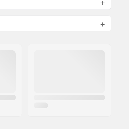
Izolare sintetică
DWR - PFC Free
Bărbați