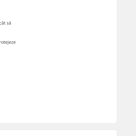
cât să
rotejeze