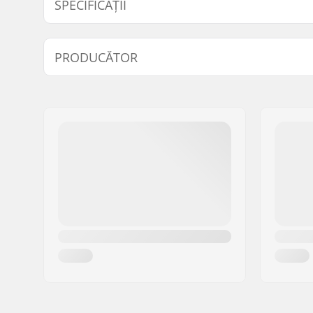
SPECIFICAȚII
Tip:
Haine de S
PRODUCĂTOR
Activitate:
Schi Alpi
Rezistent la apă:
10000mm
Nume:
Didriksons Retail AB
Respirabilitate:
8000mvtr
Adresa:
Prognosgatan 8
Codul poștal:
SE-50464
Oraș/Localitate:
Borås
Țara:
Suedia