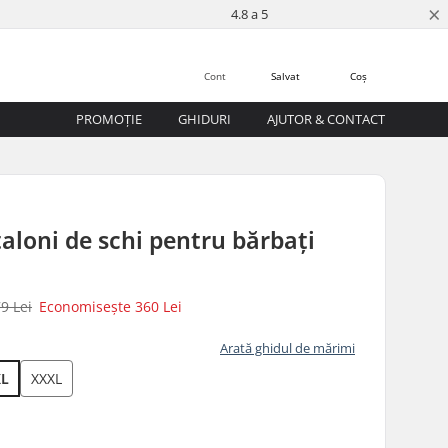
×
4.8 a 5
Cont
Salvat
Coș
PROMOȚIE
GHIDURI
AJUTOR & CONTACT
aloni de schi pentru bărbați
9 Lei
Economisește
360 Lei
Arată ghidul de mărimi
XL
XXXL