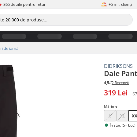
365 de zile pentru retur
+5 mil. clienți
ri de iarnă
DIDRIKSONS
Dale Pant
4,5
//
2 Recenzii
319 Lei
67
Mărime
L
XL
X
În stoc (5+ buc)