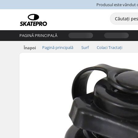
Produsul este vândut d
PAGINĂ PRINCIPALĂ
Pagină principală
Surf
Colaci Tractați
Înapoi