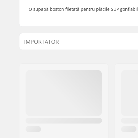
O supapă boston filetată pentru plăcile SUP gonflabi
IMPORTATOR
Nume:
Centrano ApS
Adresa:
Omega 6
Codul poștal:
8382
Oraș/Localitate:
Hinnerup
Țara:
Danemarca