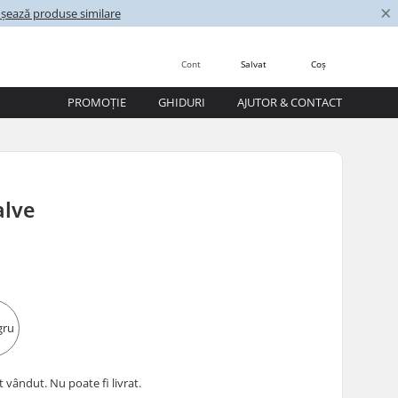
×
ișează produse similare
Cont
Salvat
Coș
PROMOȚIE
GHIDURI
AJUTOR & CONTACT
alve
 vândut. Nu poate fi livrat.