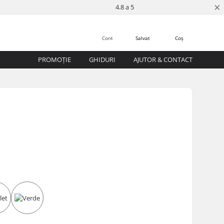
×
4.8 a 5
Cont
Salvat
Coș
PROMOȚIE
GHIDURI
AJUTOR & CONTACT