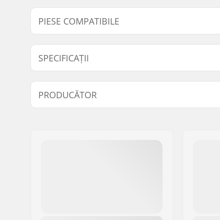
PIESE COMPATIBILE
Găsește produse compatibile cu ODI Bar Ends:
SPECIFICAȚII
Manșoane compatibile cu:
Oțel,
Tita
PRODUCĂTOR
Lock-on:
No
Nume:
Sport Import GmbH
Adresa:
Industriestr. 39
Codul poștal:
26188
Oraș/Localitate:
Edewecht
Țara:
Germania