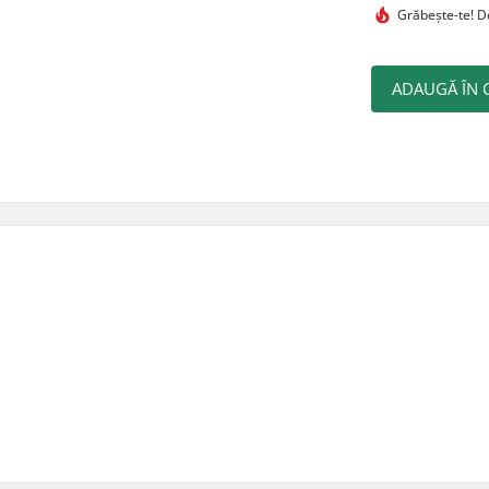
Grăbește-te!
Do
ADAUGĂ ÎN 