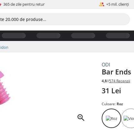
365 de zile pentru retur
+5 mil. clienți
hidon
ODI
Bar Ends
4,8
//
574 Recenzii
31 Lei
Culoare:
Roz