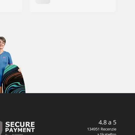
4.8 a 5
134951 Recenzie
a SkatePro