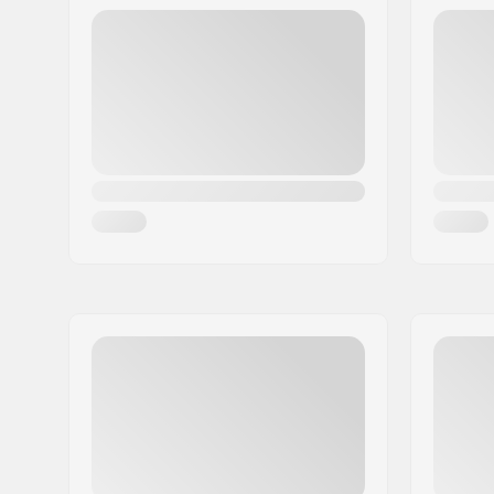
Codul poștal:
8382
Oraș/Localitate:
Hinnerup
Țara:
Danemarca