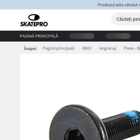
Produsul este vândut d
PAGINĂ PRINCIPALĂ
Pagină principală
BMX
Angrenaj
Piese - 
Înapoi