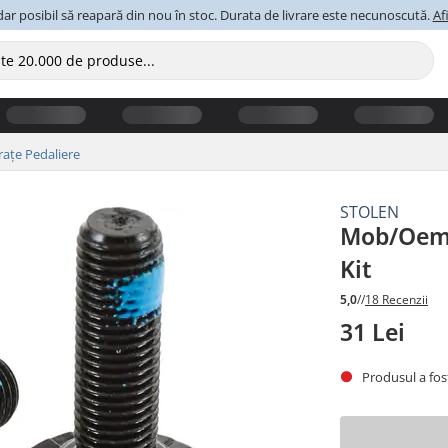
ar posibil să reapară din nou în stoc. Durata de livrare este necunoscută.
Af
Brațe Pedaliere
STOLEN
Mob/Oem 
Kit
5,0
//
18 Recenzii
31 Lei
Produsul a fost