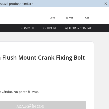
×
ișează produse similare
Cont
Salvat
Coș
PROMOȚIE
GHIDURI
AJUTOR & CONTACT
Flush Mount Crank Fixing Bolt
 vândut. Nu poate fi livrat.
ADAUGĂ ÎN COȘ