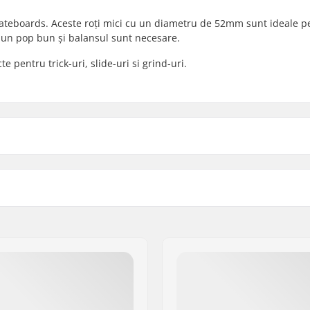
skateboards. Aceste roți mici cu un diametru de 52mm sunt ideale p
de un pop bun și balansul sunt necesare.
e pentru trick-uri, slide-uri si grind-uri.
Roți per pachet:
Greutate:
 Europe