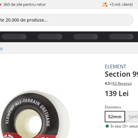
365 de zile pentru retur
+5 mil. clienți
ți
ELEMENT
Section 9
4,5
//
43 Recenzii
139 Lei
Diametru
52mm
54
În stoc (5+ setur