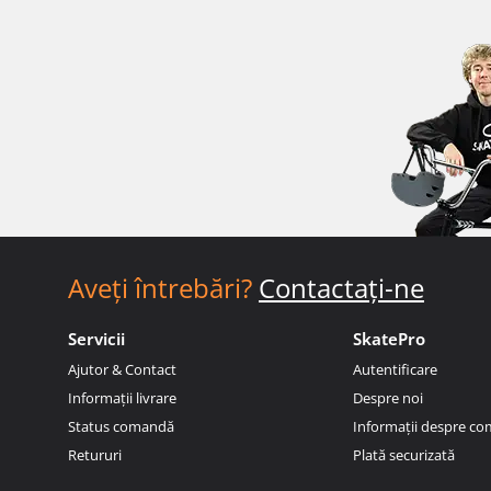
Aveți întrebări?
Contactați-ne
Servicii
SkatePro
Ajutor & Contact
Autentificare
Informații livrare
Despre noi
Status comandă
Informații despre c
Retururi
Plată securizată