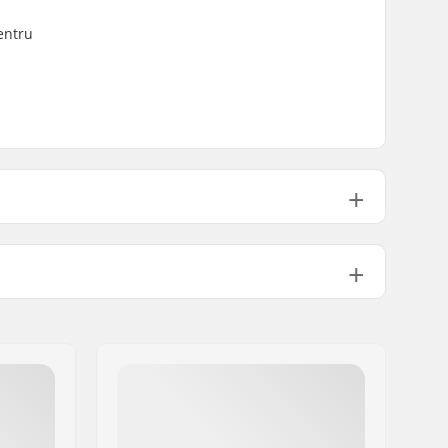
entru
4
210g