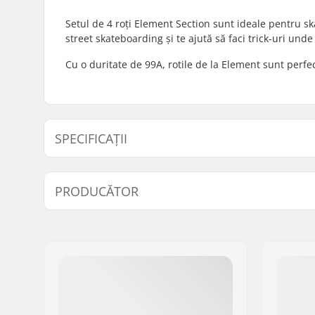
Setul de 4 roți Element Section sunt ideale pentru 
street skateboarding și te ajută să faci trick-uri un
Cu o duritate de 99A, rotile de la Element sunt perfect
SPECIFICAȚII
Diametru Roată:
52mm
PRODUCĂTOR
Duritate Roți:
99A
Nume:
Na Pali SAS/Boardriders
Adresa:
BP119 162 rue Belharra
Codul poștal:
64500
Oraș/Localitate:
Saint Jean De Luz
Țara:
Franța