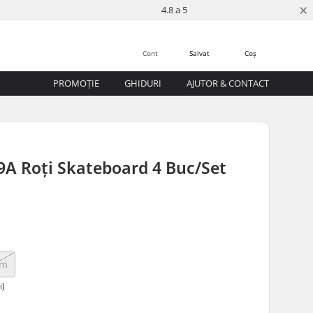
×
4.8 a 5
Cont
Salvat
Coș
PROMOȚIE
GHIDURI
AJUTOR & CONTACT
9A Roți Skateboard 4 Buc/Set
mm
i)