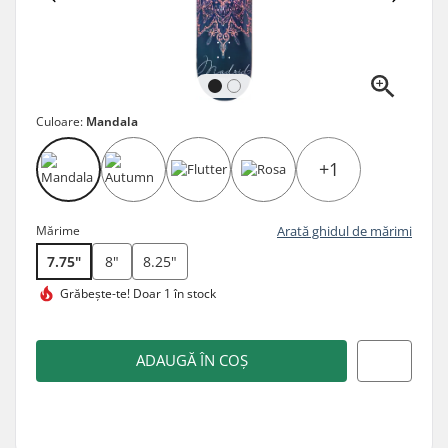
Culoare:
Mandala
+1
Mărime
Arată ghidul de mărimi
7.75"
8"
8.25"
Grăbește-te!
Doar 1 în stock
ADAUGĂ ÎN COȘ