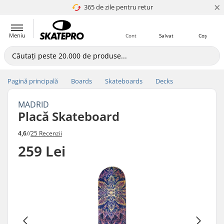
×
365 de zile pentru retur
4.8 a 5
Meniu
Cont
Salvat
Coș
Pagină principală
Boards
Skateboards
Decks
MADRID
Placă Skateboard
4,6
//
25 Recenzii
259 Lei