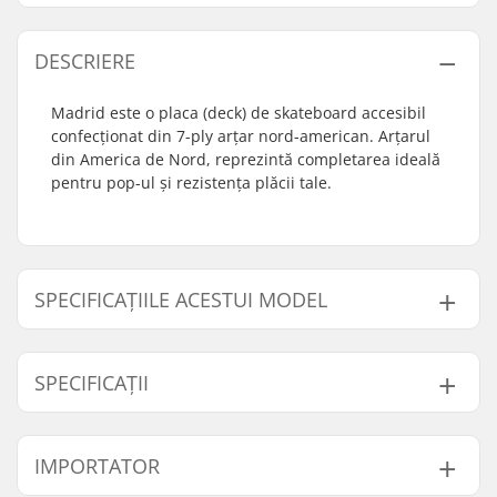
DESCRIERE
Madrid este o placa (deck) de skateboard accesibil
confecționat din 7-ply arțar nord-american. Arțarul
din America de Nord, reprezintă completarea ideală
pentru pop-ul și rezistența plăcii tale.
SPECIFICAȚIILE ACESTUI MODEL
Model
Lățime Deck
Lungime Deck
SPECIFICAȚII
7.75"
7.75" (19.7cm)
31.6" (80.3cm)
8"
8" (20.3cm)
31.75" (80.6cm)
Bază Roată:
14.25" (36.2cm)
IMPORTATOR
8.25"
8.25" (21cm)
32" (81.3cm)
Material Deck:
Arțar Nord-American,
7-ply