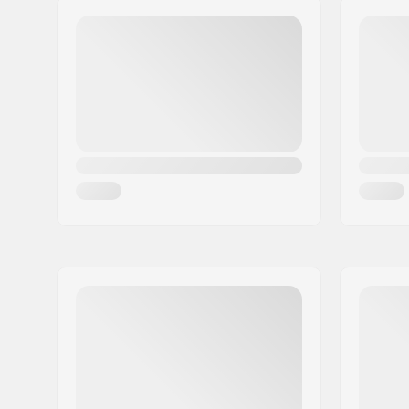
Codul poștal:
8382
Oraș/Localitate:
Hinnerup
Țara:
Danemarca