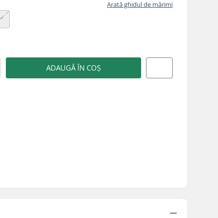
Arată ghidul de mărimi
9"
ADAUGĂ ÎN COȘ