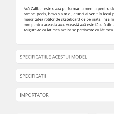
Axă Caliber este o axa performanta menita pentru ska
rampe, pools, bows ș.a.m.d., atunci ai venit în locul p
majoritatea roților de skateboard de pe piață, însă ma
mm pentru aceasta axa. Această axă este făcută din a
Asigură-te ca latimea axelor se potrivește cu lățimea
SPECIFICAȚIILE ACESTUI MODEL
Model
Greutate
Lățime Hanger
SPECIFICAȚII
Bucăți per pachet:
1
IMPORTATOR
Tip Axă:
Pivot Sta
Șuruburi de montare:
Nu este i
Nume:
Centrano ApS
Adresa:
Omega 6