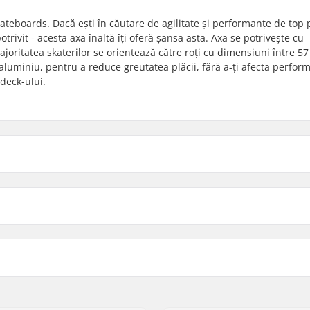
teboards. Dacă ești în căutare de agilitate și performanțe de top 
otrivit - acesta axa înaltă îți oferă șansa asta. Axa se potrivește cu
joritatea skaterilor se orientează către roți cu dimensiuni între 57
luminiu, pentru a reduce greutatea plăcii, fără a-ți afecta perfor
 deck-ului.
8"
382g
Lățime Deck
Lățime Axă
8.5"
400g
Amortizare:
ndard, Standard hanger
Material:
nclus
Înălțime profil axe (mm):