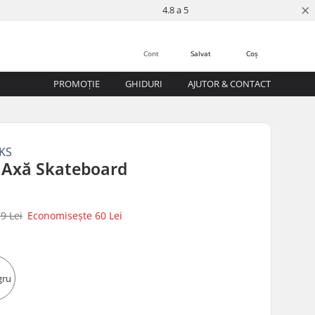
×
4.8 a 5
Cont
Salvat
Coș
PROMOȚIE
GHIDURI
AJUTOR & CONTACT
KS
 Axă Skateboard
9 Lei
Economisește
60 Lei