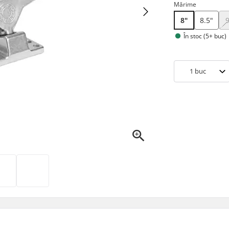
Mărime
8"
8.5"
În stoc (5+ buc)
1
buc