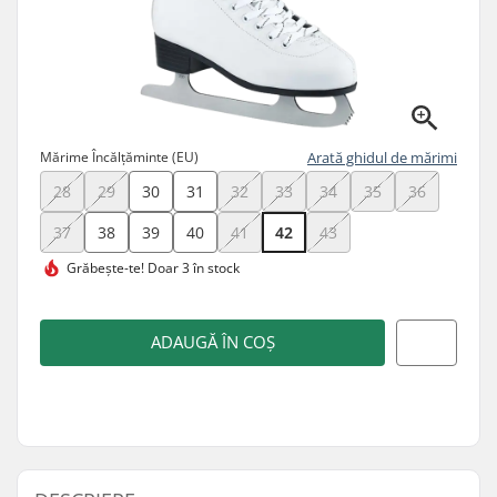
Mărime Încălțăminte (EU)
Arată ghidul de mărimi
28
29
30
31
32
33
34
35
36
37
38
39
40
41
42
43
Grăbește-te!
Doar 3 în stock
ADAUGĂ ÎN COȘ