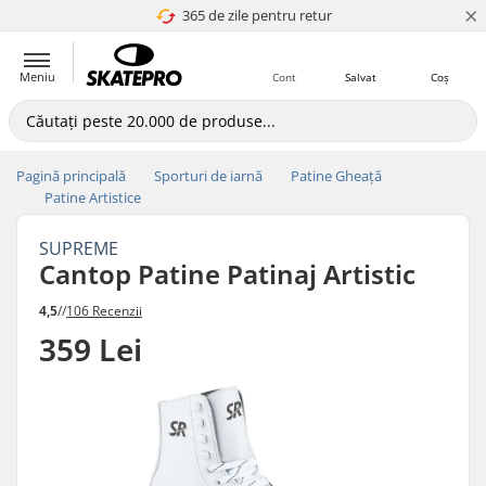
×
365 de zile pentru retur
4.8 a 5
Meniu
Cont
Salvat
Coș
Pagină principală
Sporturi de iarnă
Patine Gheață
Patine Artistice
SUPREME
Cantop Patine Patinaj Artistic
4,5
//
106 Recenzii
359 Lei