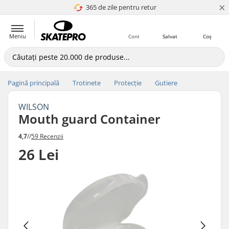
×
365 de zile pentru retur
4.8 a 5
Meniu
Cont
Salvat
Coș
Pagină principală
Trotinete
Protecție
Gutiere
WILSON
Mouth guard Container
4,7
//
59 Recenzii
26 Lei