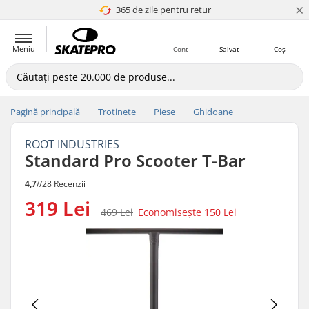
×
365 de zile pentru retur
4.8 a 5
Meniu
Cont
Salvat
Coș
Pagină principală
Trotinete
Piese
Ghidoane
ROOT INDUSTRIES
Standard Pro Scooter T-Bar
4,7
//
28 Recenzii
319 Lei
469 Lei
Economisește
150 Lei