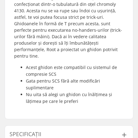
confecționat dintr-o tubulatură din oțel chromoly
4130. Acesta nu se va rupe sau îndoi cu ușurință,
astfel, te voi putea focusa strict pe trick-uri.
Ghidoanele în formă de T precum acesta, sunt
perfecte pentru executarea no-handers-urilor (trick-
urilor fără mâini). Dacă ai în vedere calitatea
produselor și dorești să îți îmbunătățești
performanțele, Root a proiectat un ghidon potrivit
pentru tine.
Acest ghidon este compatibil cu sistemul de
compresie SCS
Gata pentru SCS fără alte modificări
suplimentare
Nu uita să alegi un ghidon cu înălțimea și
lățimea pe care le preferi
SPECIFICAȚII