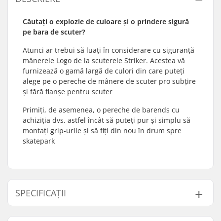
Căutați o explozie de culoare și o prindere sigură
pe bara de scuter?
Atunci ar trebui să luați în considerare cu siguranță
mânerele Logo de la scuterele Striker. Acestea vă
furnizează o gamă largă de culori din care puteți
alege pe o pereche de mânere de scuter pro subțire
și fără flanșe pentru scuter
Primiți, de asemenea, o pereche de barends cu
achiziția dvs. astfel încât să puteți pur și simplu să
montați grip-urile și să fiți din nou în drum spre
skatepark
SPECIFICAȚII
Manșoane
Aluminiu, Oțel,