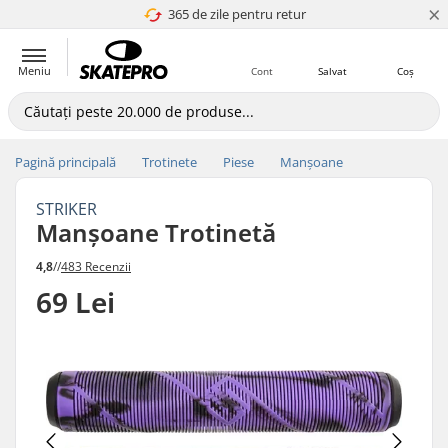
×
365 de zile pentru retur
4.8 a 5
Meniu
Cont
Salvat
Coș
Pagină principală
Trotinete
Piese
Manșoane
STRIKER
Manșoane Trotinetă
4,8
//
483 Recenzii
69 Lei