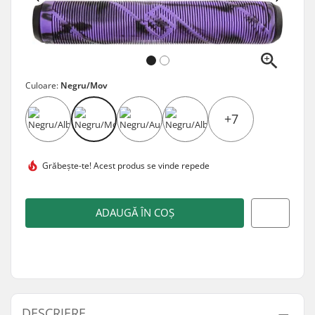
Culoare:
Negru/Mov
+7
Grăbește-te! Acest produs se
vinde repede
ADAUGĂ ÎN COȘ
DESCRIERE