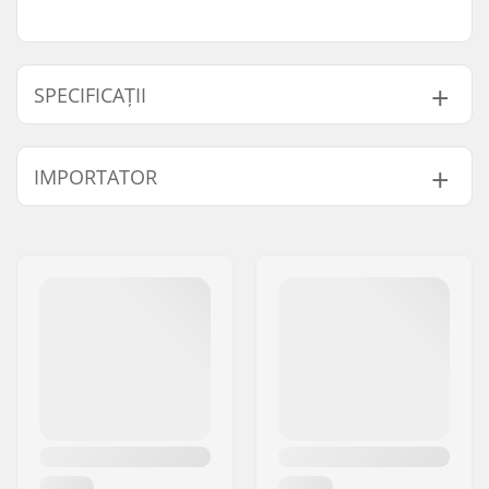
SPECIFICAȚII
Lungime:
55.9cm (22")
IMPORTATOR
Lățime:
11.4cm (4.5")
Nume:
Centrano ApS
Adresa:
Omega 6
Codul poștal:
8382
Oraș/Localitate:
Hinnerup
Țara:
Danemarca