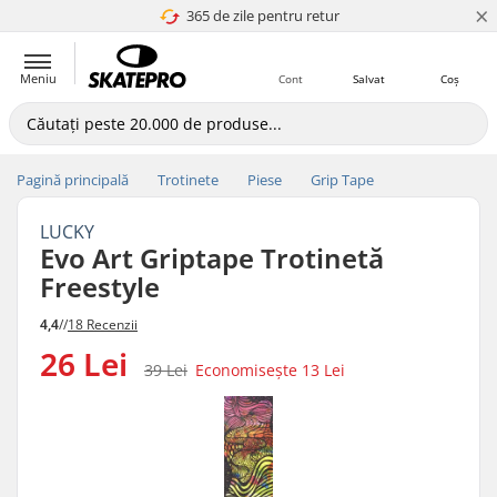
×
365 de zile pentru retur
4.8 a 5
Meniu
Cont
Salvat
Coș
Pagină principală
Trotinete
Piese
Grip Tape
LUCKY
Evo Art Griptape Trotinetă
Freestyle
4,4
//
18 Recenzii
26 Lei
39 Lei
Economisește
13 Lei