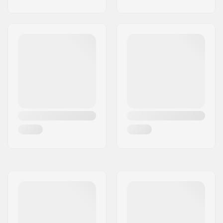
Lățime Butuc Roată:
24mm
Diametru osie:
8mm