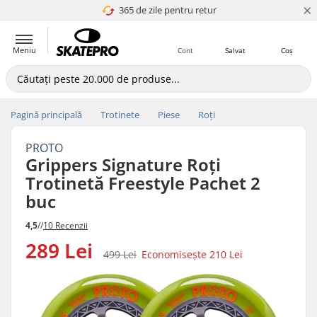
×
365 de zile pentru retur
4.8 a 5
Meniu
Cont
Salvat
Coș
Pagină principală
Trotinete
Piese
Roți
PROTO
Grippers Signature Roți
Trotinetă Freestyle Pachet 2
buc
4,5
//
10 Recenzii
289 Lei
499 Lei
Economisește
210 Lei