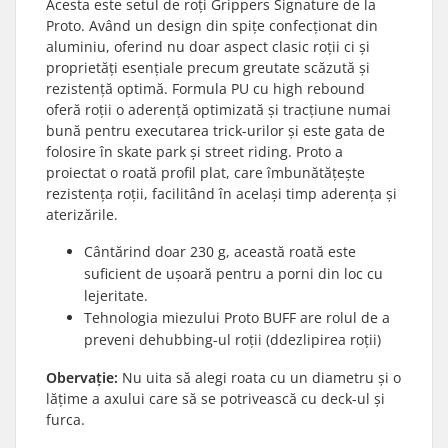
Acesta este setul de roți Grippers Signature de la
Proto. Având un design din spițe confecționat din
aluminiu, oferind nu doar aspect clasic roții ci și
proprietăți esențiale precum greutate scăzută și
rezistență optimă. Formula PU cu high rebound
oferă roții o aderență optimizată și tracțiune numai
bună pentru executarea trick-urilor și este gata de
folosire în skate park și street riding. Proto a
proiectat o roată profil plat, care îmbunătățește
rezistența roții, facilitând în același timp aderența și
aterizările.
Cântărind doar 230 g, această roată este
suficient de ușoară pentru a porni din loc cu
lejeritate.
Tehnologia miezului Proto BUFF are rolul de a
preveni dehubbing-ul roții (ddezlipirea roții)
Obervație:
Nu uita să alegi roata cu un diametru și o
lățime a axului care să se potrivească cu deck-ul și
furca.