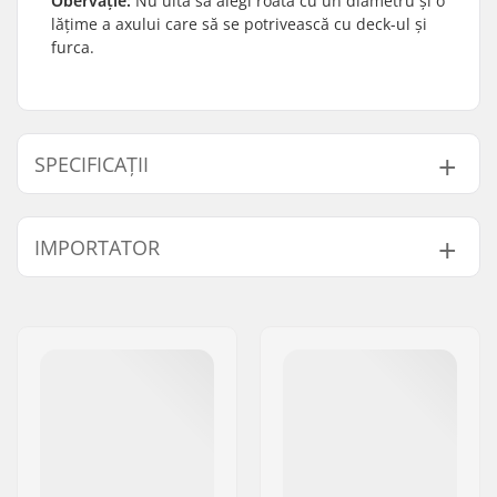
Obervație:
Nu uita să alegi roata cu un diametru și o
lățime a axului care să se potrivească cu deck-ul și
furca.
SPECIFICAȚII
Diametru Roți:
110mm
IMPORTATOR
Rulmenți:
Inclus
Duritate Roți:
86A
Nume:
Centrano ApS
Design Miez (core):
Spițe
Adresa:
Omega 6
Greutate:
220g
Codul poștal:
8382
Roți per pachet:
1
Oraș/Localitate:
Hinnerup
Material Miez:
Aluminiu 6061
Țara:
Danemarca
Profil Roată:
Rotund
Precizie Rulmenți:
Nu este specificat
Mărime Rulment:
608