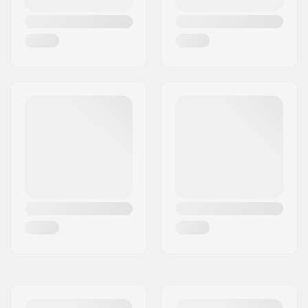
Lățime Butuc Roată:
24mm
Diametru osie:
8mm