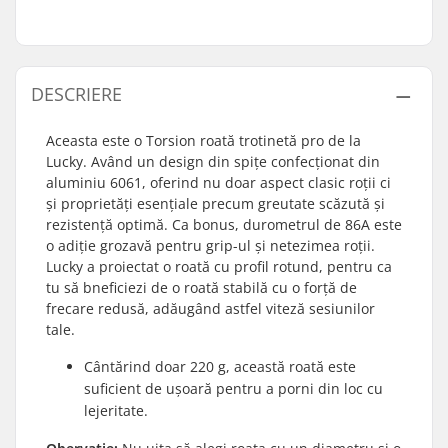
DESCRIERE
Aceasta este o Torsion roată trotinetă pro de la
Lucky. Având un design din spițe confecționat din
aluminiu 6061, oferind nu doar aspect clasic roții ci
și proprietăți esențiale precum greutate scăzută și
rezistență optimă. Ca bonus, durometrul de 86A este
o adiție grozavă pentru grip-ul și netezimea roții.
Lucky a proiectat o roată cu profil rotund, pentru ca
tu să bneficiezi de o roată stabilă cu o forță de
frecare redusă, adăugând astfel viteză sesiunilor
tale.
Cântărind doar 220 g, această roată este
suficient de ușoară pentru a porni din loc cu
lejeritate.