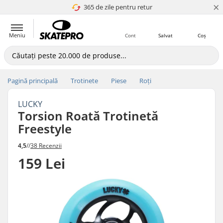
×
365 de zile pentru retur
4.8 a 5
Meniu
Cont
Salvat
Coș
Pagină principală
Trotinete
Piese
Roți
LUCKY
Torsion Roată Trotinetă
Freestyle
4,5
//
38 Recenzii
159 Lei