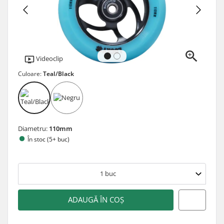
Videoclip
Culoare:
Teal/Black
Diametru:
110mm
În stoc (5+ buc)
1
buc
ADAUGĂ ÎN COȘ