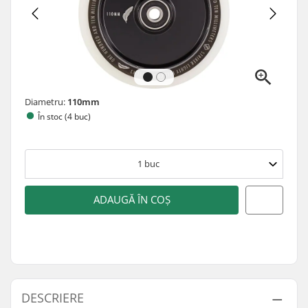
Diametru:
110mm
În stoc (4 buc)
1
buc
ADAUGĂ ÎN COȘ
DESCRIERE