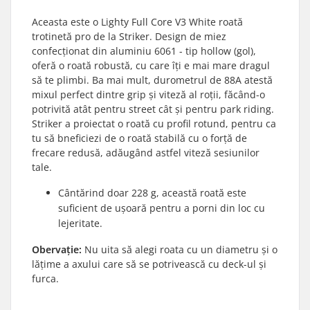
Aceasta este o Lighty Full Core V3 White roată
trotinetă pro de la Striker. Design de miez
confecționat din aluminiu 6061 - tip hollow (gol),
oferă o roată robustă, cu care îți e mai mare dragul
să te plimbi. Ba mai mult, durometrul de 88A atestă
mixul perfect dintre grip și viteză al roții, făcând-o
potrivită atât pentru street cât și pentru park riding.
Striker a proiectat o roată cu profil rotund, pentru ca
tu să bneficiezi de o roată stabilă cu o forță de
frecare redusă, adăugând astfel viteză sesiunilor
tale.
Cântărind doar 228 g, această roată este
suficient de ușoară pentru a porni din loc cu
lejeritate.
Obervație:
Nu uita să alegi roata cu un diametru și o
lățime a axului care să se potrivească cu deck-ul și
furca.