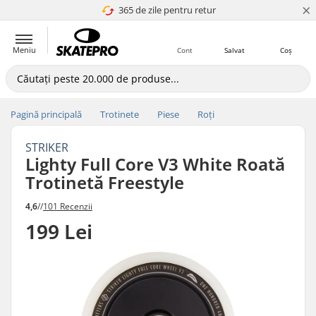
×
365 de zile pentru retur
4.8 a 5
Meniu
Cont
Salvat
Coș
Pagină principală
Trotinete
Piese
Roți
STRIKER
Lighty Full Core V3 White Roată
Trotinetă Freestyle
4,6
//
101 Recenzii
199 Lei