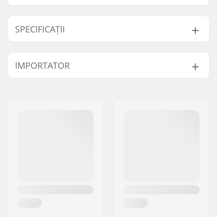
SPECIFICAȚII
Diametru Roți:
110mm
IMPORTATOR
Rulmenți:
Inclus
Duritate Roți:
88A
Nume:
Centrano ApS
Design Miez (core):
Gol
Adresa:
Omega 6
Greutate:
228g
Codul poștal:
8382
Roți per pachet:
1
Oraș/Localitate:
Hinnerup
Material Miez:
Aluminiu 6061
Țara:
Danemarca
Profil Roată:
Rotund
Precizie Rulmenți:
ABEC-9
Mărime Rulment:
608
Lățime Butuc Roată:
24mm
Diametru osie:
8mm