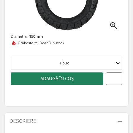
Diametru:
150mm
Grăbește-te!
Doar 3 în stock
1
buc
ADAUGĂ ÎN COȘ
DESCRIERE