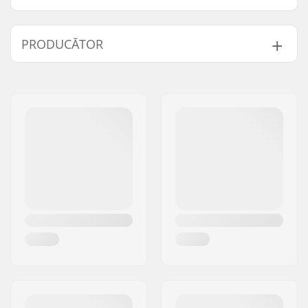
Diametru Roți:
150mm
PRODUCĂTOR
Lățime roată:
32mm
Tip Roată:
Cauciucuri pe aer
Nume:
Powerslide
Sportartikelvertriebs GmbH
Adresa:
Esbachgraben 1
Codul poștal:
95463
Oraș/Localitate:
Bindlach
Țara:
Germania