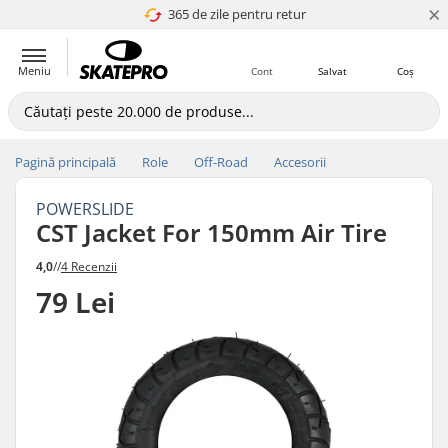
×
365 de zile pentru retur
4.8 a 5
Meniu
Cont
Salvat
Coș
Pagină principală
Role
Off-Road
Accesorii
POWERSLIDE
CST Jacket For 150mm Air Tire
4,0
//
4 Recenzii
79 Lei