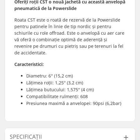
Oferiți roții CST o nouă jachetă cu această anvelopă
pneumatică de la Powerslide
Roata CST este o roată de rezervă de la Powerslide
pentru patinele în linie de tip nordic și pentru
schiurile cu role offroad. Este o anvelopă cu aer care
vă oferă o combinație optimă de aderență și
revenire pe drumuri cu pietriș sau pe terenuri la fel
de accidentate.
Caracteristici:
Diametru: 6'' (15,2 cm)
Lățimea roții: 1,25'' (3,2 cm)
Lățimea butucului: 1,575'' (4 cm)
Compatibilitate rulmenți: 608
Presiunea maximă a anvelopei: 90psi (6,2bar)
SPECIFICAȚII