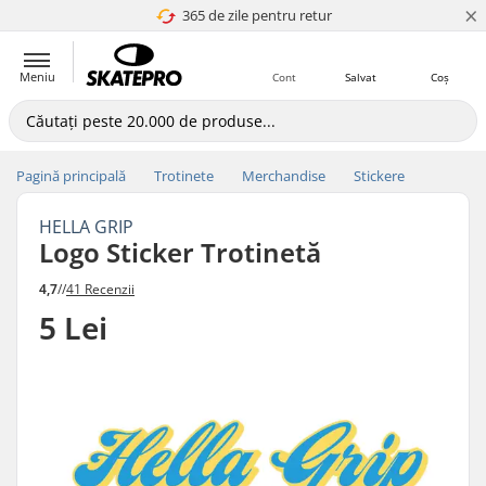
×
365 de zile pentru retur
4.8 a 5
Meniu
Cont
Salvat
Coș
Pagină principală
Trotinete
Merchandise
Stickere
HELLA GRIP
Logo Sticker Trotinetă
4,7
//
41 Recenzii
5 Lei