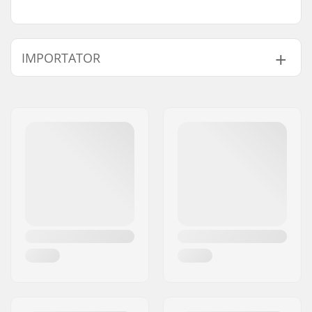
IMPORTATOR
Nume:
Centrano ApS
Adresa:
Omega 6
Codul poștal:
8382
Oraș/Localitate:
Hinnerup
Țara:
Danemarca