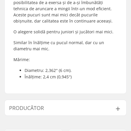
posibilitatea de a exersa și de a-și îmbunătăți
tehnica de aruncare a mingii într-un mod eficient.
Aceste pucuri sunt mai mici decât pucurile
obișnuite, dar calitatea este în continuare aceeași.
O alegere solidă pentru juniori și jucători mai mici.
Similar în înălțime cu pucul normal, dar cu un
diametru mai mic.
Mărime:
Diametru: 2,362'' (6 cm).
Înălțime: 2,4 cm (0,945'')
PRODUCĂTOR
Nume:
CCM hockey AB
Adresa:
Gårdsvägen 13