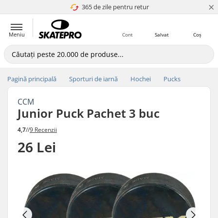
×
365 de zile pentru retur
4.8 a 5
Meniu
Cont
Salvat
Coș
Pagină principală
Sporturi de iarnă
Hochei
Pucks
CCM
Junior Puck Pachet 3 buc
4,7
//
9 Recenzii
26 Lei