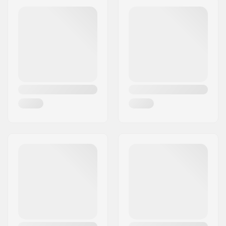
Codul poștal:
SE-16970
Oraș/Localitate:
Solna
Țara:
Suedia