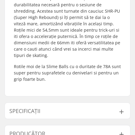
durabilitatea necesară pentru o sesiune de
shredding. Acestea sunt turnate din cauciuc SHR-PU
(Super High Rebound) și îți permit să te dai la o
viteză mare, amortizând vibrațiile în același timp.
Roțile mici de 54,5mm sunt ideale pentru trick-uri si
iti ofera o accelerație puternică. În timp ce roțile de
dimensiuni medii de 66mm iti oferă versatilitatea pe
care o cauti atunci când vrei sa incerci mai multe
tipuri de skating.
Rotile moi de la Slime Balls cu o duritate de 78A sunt
super pentru suprafetele cu denivelari si pentru un
grip foarte bun.
SPECIFICAȚII
Diametru Roți:
54.5mm
PRODUCĂTOR
Lățime Roată:
34mm