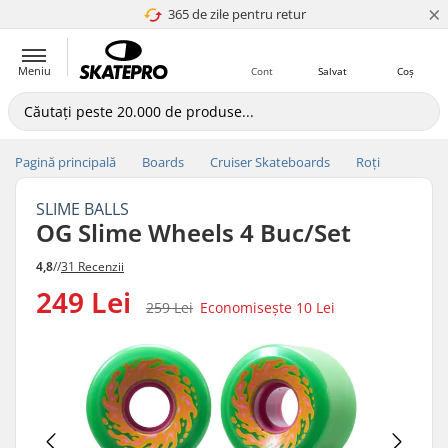
×
365 de zile pentru retur
4.8 a 5
Meniu
Cont
Salvat
Coș
Pagină principală
Boards
Cruiser Skateboards
Roți
SLIME BALLS
OG Slime Wheels 4 Buc/Set
4,8
//
31 Recenzii
249 Lei
259 Lei
Economisește
10 Lei