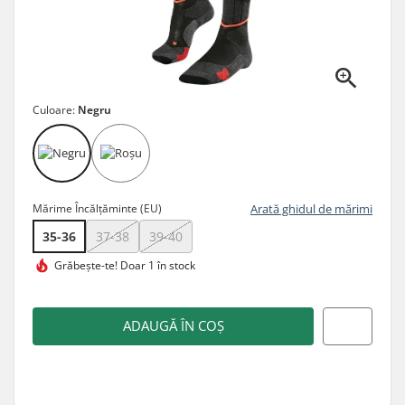
Culoare:
Negru
Mărime Încălțăminte (EU)
Arată ghidul de mărimi
35-36
37-38
39-40
Grăbește-te!
Doar 1 în stock
ADAUGĂ ÎN COȘ