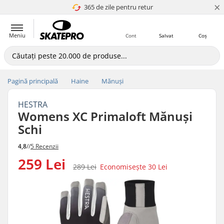
×
365 de zile pentru retur
4.8 a 5
Meniu
Cont
Salvat
Coș
Pagină principală
Haine
Mănuși
HESTRA
Womens XC Primaloft Mănuși
Schi
4,8
//
5 Recenzii
259 Lei
289 Lei
Economisește
30 Lei