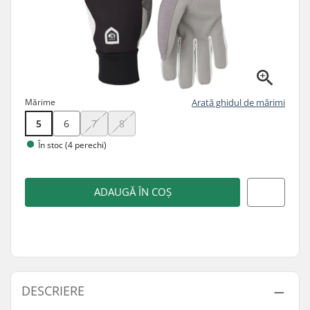
Mărime
Arată ghidul de mărimi
5
6
7
8
În stoc (4 perechi)
ADAUGĂ ÎN COȘ
DESCRIERE