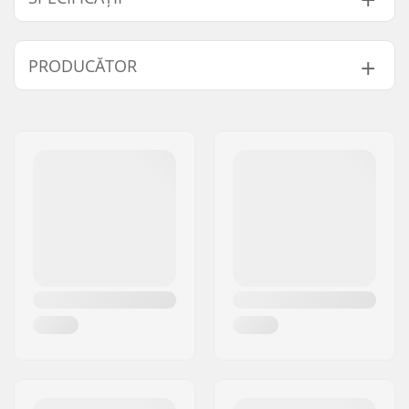
Formă:
Clasică (5 degete)
PRODUCĂTOR
Căptușeală:
Polyester
Caracteristici
Pot fi splălate la
Nume:
HESTRA / Martin
Suplimentare:
mașină
Magnusson & Co AB
Închidere/Manșetă:
Velcro, Manșetă din
Adresa:
Äspåsvägen 5
neopren
Codul poștal:
33571
Activitate:
Schi Fond, Roller
Oraș/Localitate:
Hestra
Skiing
Țara:
Suedia
Țesătură alcătuire:
3 straturi
Izolatie:
PrimaLoft
Sex:
Femei