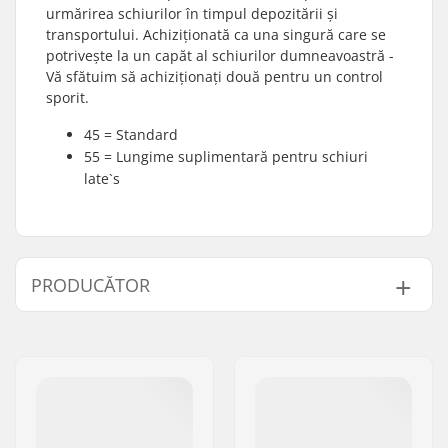
urmărirea schiurilor în timpul depozitării și
transportului. Achiziționată ca una singură care se
potrivește la un capăt al schiurilor dumneavoastră -
Vă sfătuim să achiziționați două pentru un control
sporit.
45 = Standard
55 = Lungime suplimentară pentru schiuri
late`s
PRODUCĂTOR
Nume:
Centrano ApS
Adresa:
Omega 6
Codul poștal:
8382
Oraș/Localitate:
Hinnerup
Țara:
Danemarca