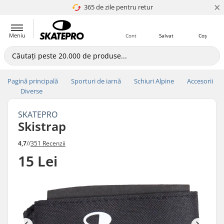
×
365 de zile pentru retur
4.8 a 5
Meniu
Cont
Salvat
Coș
Pagină principală
Sporturi de iarnă
Schiuri Alpine
Accesorii
Diverse
SKATEPRO
Skistrap
4,7
//
351 Recenzii
15 Lei